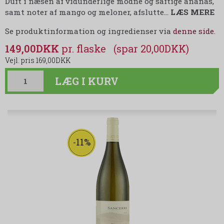
Duft i næsen af vidunderlige modne og saftige ananas,
samt noter af mango og meloner, afslutte
…
LÆS MERE
Se produktinformation og ingredienser via
denne side
.
149,00DKK
(spar 20,00DKK)
169,00DKK
LÆG I KURV
-11%