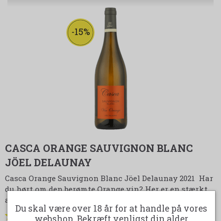
-15%
CASCA ORANGE SAUVIGNON BLANC
JÖEL DELAUNAY
Casca Orange Sauvignon Blanc Jöel Delaunay 2021 Har
du hørt om den berømte Orange vin? Her er en stærkt
anbefalet til dig på ikke mindre end kr. 169,-
Du skal være over 18 år for at handle på vores
Er du nysgerrig efter at smage en
webshop. Bekræft venligst din alder