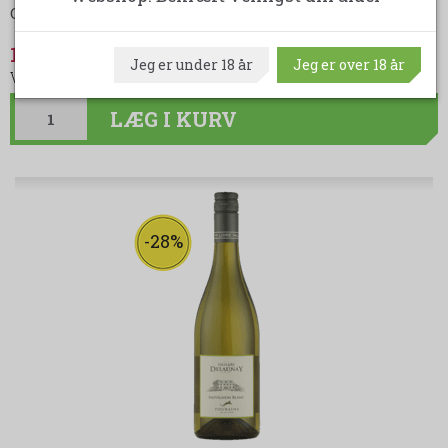
Orang
…
LÆS MERE
169,00DKK
(spar 30,00DKK)
Jeg er under 18 år
Jeg er over 18 år
199,00DKK
LÆG I KURV
-28%