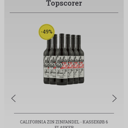
Topscorer
-49%
CALIFORNIA ZIN ZINFANDEL - KASSEKØB 6
V
FLASKER