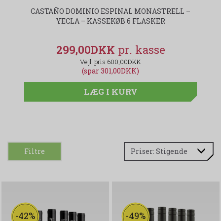
CASTAÑO DOMINIO ESPINAL MONASTRELL –
H
YECLA – KASSEKØB 6 FLASKER
B
299,00DKK
600,00DKK
(spar 301,00DKK)
LÆG I KURV
Filtre
-42%
-49%