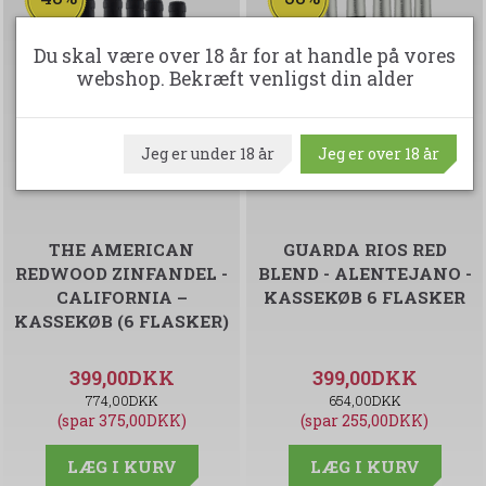
Du skal være over 18 år for at handle på vores
webshop. Bekræft venligst din alder
Jeg er under 18 år
Jeg er over 18 år
THE AMERICAN
GUARDA RIOS RED
REDWOOD ZINFANDEL -
BLEND - ALENTEJANO -
CALIFORNIA –
KASSEKØB 6 FLASKER
KASSEKØB (6 FLASKER)
399,00DKK
399,00DKK
774,00DKK
654,00DKK
(spar 375,00DKK)
(spar 255,00DKK)
LÆG I KURV
LÆG I KURV