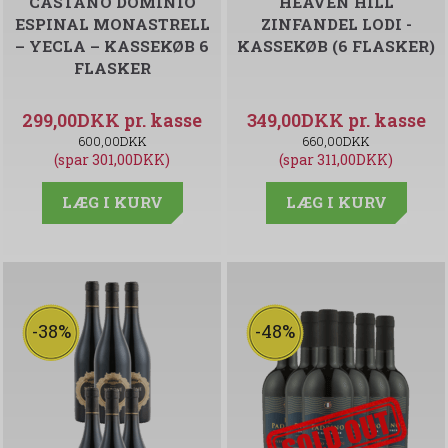
CASTAÑO DOMINIO
HEAVEN HILL
ESPINAL MONASTRELL
ZINFANDEL LODI -
– YECLA – KASSEKØB 6
KASSEKØB (6 FLASKER)
FLASKER
299,00DKK
349,00DKK
600,00DKK
660,00DKK
(spar 301,00DKK)
(spar 311,00DKK)
LÆG I KURV
LÆG I KURV
-38%
-48%
udsolgt