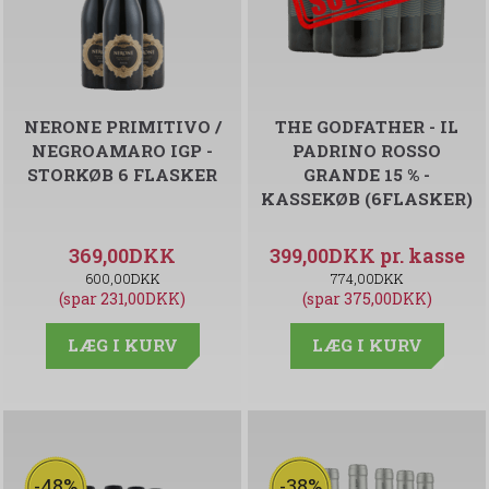
NERONE PRIMITIVO /
THE GODFATHER - IL
NEGROAMARO IGP -
PADRINO ROSSO
STORKØB 6 FLASKER
GRANDE 15 % -
KASSEKØB (6FLASKER)
369,00DKK
399,00DKK
600,00DKK
774,00DKK
(spar 231,00DKK)
(spar 375,00DKK)
LÆG I KURV
LÆG I KURV
-48%
-38%