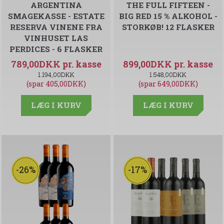
ARGENTINA
THE FULL FIFTEEN -
SMAGEKASSE - ESTATE
BIG RED 15 % ALKOHOL -
RESERVA VINENE FRA
STORKØB! 12 FLASKER
VINHUSET LAS
PERDICES - 6 FLASKER
789,00DKK
899,00DKK
1.194,00DKK
1.548,00DKK
(spar 405,00DKK)
(spar 649,00DKK)
LÆG I KURV
LÆG I KURV
-26%
-17%