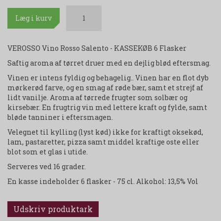
Læg i kurv
VEROSSO Vino Rosso Salento - KASSEKØB 6 Flasker
Saftig aroma af tørret druer med en dejlig blød eftersmag.
Vinen er intens fyldig og behagelig.. Vinen har en flot dyb
mørkerød farve, og en smag af røde bær, samt et strejf af
lidt vanilje. Aroma af tørrede frugter som solbær og
kirsebær. En frugtrig vin med lettere kraft og fylde, samt
bløde tanniner i eftersmagen.
Velegnet til kylling (lyst kød) ikke for kraftigt oksekød,
lam, pastaretter, pizza samt middel kraftige oste eller
blot som et glas i utide.
Serveres ved 16 grader.
En kasse indeholder 6 flasker - 75 cl. Alkohol: 13,5% Vol
Udskriv produktark