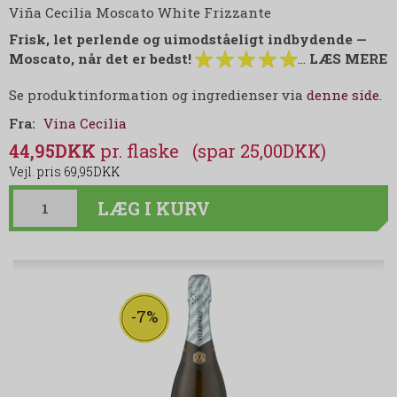
Viña Cecilia Moscato White Frizzante
Frisk, let perlende og uimodståeligt indbydende —
Moscato, når det er bedst!
…
LÆS MERE
Se produktinformation og ingredienser via
denne side
.
Fra:
Vina Cecilia
44,95DKK
(spar 25,00DKK)
69,95DKK
LÆG I KURV
-7%