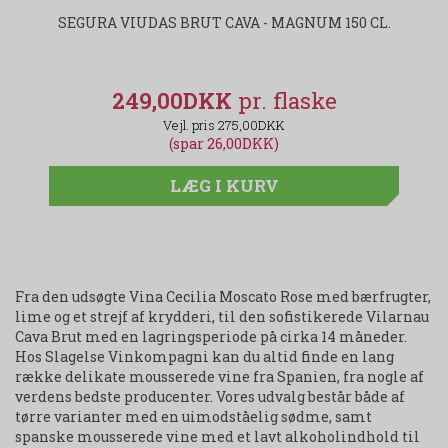
SEGURA VIUDAS BRUT CAVA - MAGNUM 150 CL.
C
249,00DKK
275,00DKK
(spar 26,00DKK)
LÆG I KURV
Fra den udsøgte Vina Cecilia Moscato Rose med bærfrugter,
lime og et strejf af krydderi, til den sofistikerede Vilarnau
Cava Brut med en lagringsperiode på cirka 14 måneder.
Hos Slagelse Vinkompagni kan du altid finde en lang
række delikate mousserede vine fra Spanien, fra nogle af
verdens bedste producenter. Vores udvalg består både af
tørre varianter med en uimodståelig sødme, samt
spanske mousserede vine med et lavt alkoholindhold til