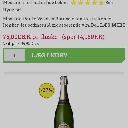
Moscato med naturlige bobler..
Ren
Nydelse!
Moscato Ponte Vecchio Bianco er en forfriskende
lækker, let sødmefuld mousserende vin. De
…
LÆS MERE
75,00DKK
(spar 14,95DKK)
89,95DKK
LÆG I KURV
-37%