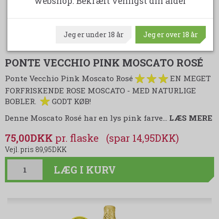
webshop. Bekræft venligst din alder
Jeg er under 18 år
Jeg er over 18 år
PONTE VECCHIO PINK MOSCATO ROSÉ
Ponte Vecchio Pink Moscato Rosé
EN MEGET
FORFRISKENDE ROSE MOSCATO - MED NATURLIGE
BOBLER.
GODT KØB!
Denne Moscato Rosé har en lys pink farve
…
LÆS MERE
75,00DKK
(spar 14,95DKK)
89,95DKK
LÆG I KURV