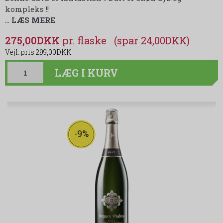
kompleks !!
…
LÆS MERE
275,00DKK
(spar 24,00DKK)
299,00DKK
LÆG I KURV
-9%