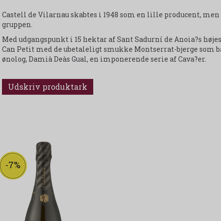
Castell de Vilarnau skabtes i 1948 som en lille producent, men 
gruppen.
Med udgangspunkt i 15 hektar af Sant Sadurní de Anoia?s højes
Can Petit med de ubetaleligt smukke Montserrat-bjerge som ba
ønolog, Damià Deàs Gual, en imponerende serie af Cava?er.
Udskriv produktark
-7%