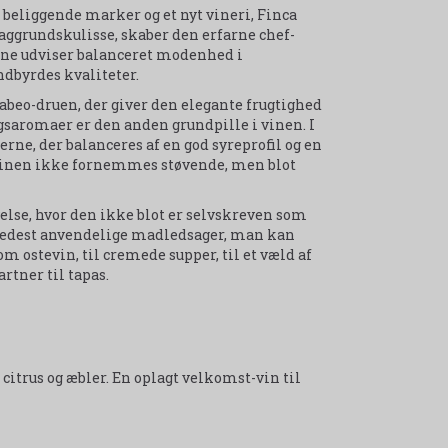
 beliggende marker og et nyt vineri, Finca
ggrundskulisse, skaber den erfarne chef-
ene udviser balanceret modenhed i
ndbyrdes kvaliteter.
beo-druen, der giver den elegante frugtighed
gsaromaer er den anden grundpille i vinen. I
e, der balanceres af en god syreprofil og en
 vinen ikke fornemmes støvende, men blot
velse, hvor den ikke blot er selvskreven som
bredest anvendelige madledsager, man kan
som ostevin, til cremede supper, til et væld af
rtner til tapas.
 citrus og æbler. En oplagt velkomst-vin til