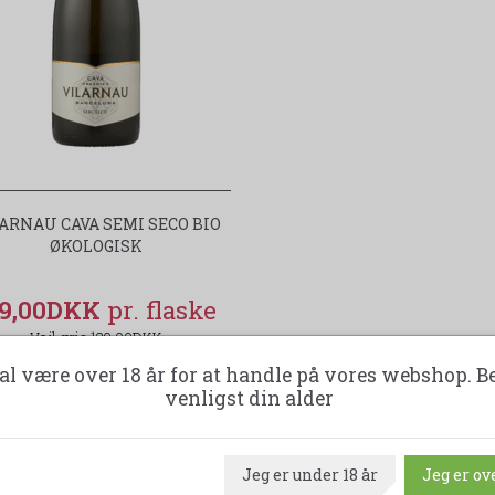
ARNAU CAVA SEMI SECO BIO
ØKOLOGISK
19,00DKK
129,00DKK
(spar 10,00DKK)
al være over 18 år for at handle på vores webshop. B
venligst din alder
LÆG I KURV
Jeg er under 18 år
Jeg er ove