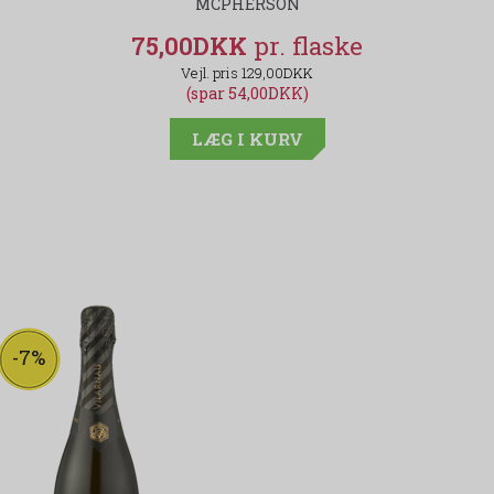
MCPHERSON
75,00DKK
129,00DKK
(spar 54,00DKK)
LÆG I KURV
-7%