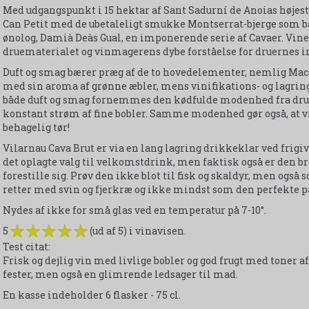
Med udgangspunkt i 15 hektar af Sant Sadurní de Anoias højest
Can Petit med de ubetaleligt smukke Montserrat-bjerge som ba
ønolog, Damià Deàs Gual, en imponerende serie af Cavaer. Vin
druematerialet og vinmagerens dybe forståelse for druernes i
Duft og smag bærer præg af de to hovedelementer, nemlig Maca
med sin aroma af grønne æbler, mens vinifikations- og lagrin
både duft og smag fornemmes den kødfulde modenhed fra druern
konstant strøm af fine bobler. Samme modenhed gør også, at
behagelig tør!
Vilarnau Cava Brut er via en lang lagring drikkeklar ved frigi
det oplagte valg til velkomstdrink, men faktisk også er den 
forestille sig. Prøv den ikke blot til fisk og skaldyr, men også 
retter med svin og fjerkræ og ikke mindst som den perfekte pa
Nydes af ikke for små glas ved en temperatur på 7-10°.
5
(ud af 5) i vinavisen.
Test citat:
Frisk og dejlig vin med livlige bobler og god frugt med toner af
fester, men også en glimrende ledsager til mad.
En kasse indeholder 6 flasker - 75 cl.