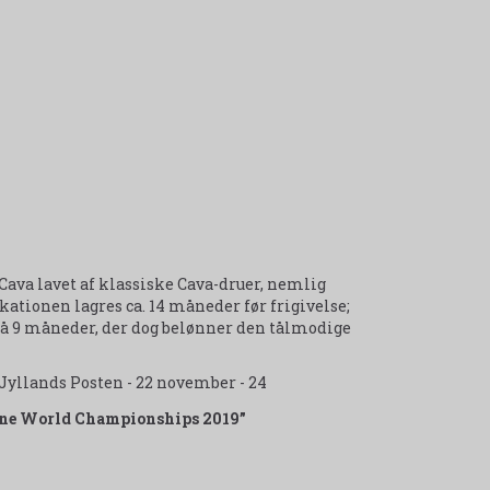
-Cava lavet af klassiske Cava-druer, nemlig
ikationen lagres ca. 14 måneder før frigivelse;
å 9 måneder, der dog belønner den tålmodige
i Jyllands Posten - 22 november - 24
ine World Championships 2019”