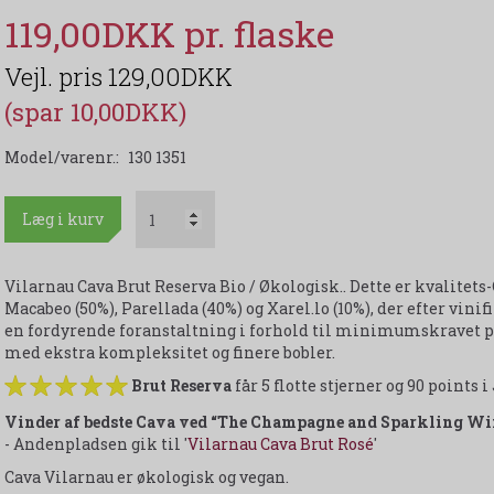
119,00DKK
129,00DKK
(spar 10,00DKK)
Model/varenr.:
130 1351
Læg i kurv
Vilarnau Cava Brut Reserva Bio / Økologisk.. Dette er kvalitets
Macabeo (50%), Parellada (40%) og Xarel.lo (10%), der efter vinif
en fordyrende foranstaltning i forhold til minimumskravet p
med ekstra kompleksitet og finere bobler.
Brut Reserva
får 5 flotte stjerner og 90 points 
Vinder af bedste Cava ved “The Champagne and Sparkling W
- Andenpladsen gik til '
Vilarnau Cava Brut Rosé
'
Cava Vilarnau er økologisk og vegan.