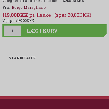
velegnet til at drikke i "utide".
…
LÆS MERE
Fra:
Borgo Maragliano
119,00DKK
(spar 20,00DKK)
139,00DKK
LÆG I KURV
VI ANBEFALER