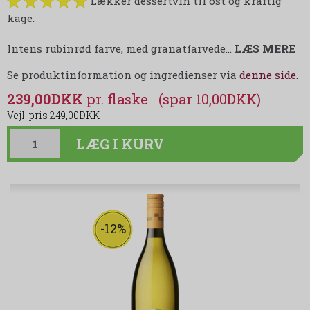
Lækker dessertvin til ost og kraftig
kage.
Intens rubinrød farve, med granatfarvede
…
LÆS MERE
Se produktinformation og ingredienser via
denne side
.
239,00DKK
(spar 10,00DKK)
249,00DKK
LÆG I KURV
-12%