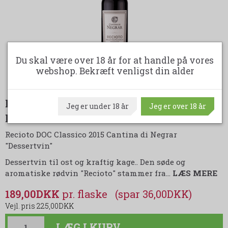
Du skal være over 18 år for at handle på vores
webshop. Bekræft venligst din alder
RECIOTO DOC CLASSICO CANTINA DI
Jeg er under 18 år
Jeg er over 18 år
NEGRAR "DESSERTVIN"
Recioto DOC Classico 2015 Cantina di Negrar
"Dessertvin"
Dessertvin til ost og kraftig kage.. Den søde og
aromatiske rødvin "Recioto" stammer fra
…
LÆS MERE
189,00DKK
(spar 36,00DKK)
225,00DKK
LÆG I KURV