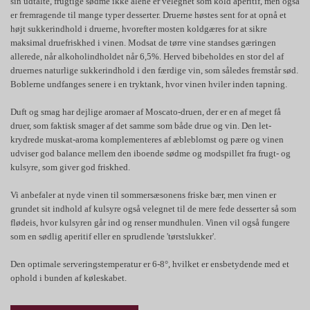
sin udtalte, frugtige sødme ikke alene er velegnet som kold aperitif, men også
er fremragende til mange typer desserter. Druerne høstes sent for at opnå et
højt sukkerindhold i druerne, hvorefter mosten koldgæres for at sikre
maksimal druefriskhed i vinen. Modsat de tørre vine standses gæringen
allerede, når alkoholindholdet når 6,5%. Herved bibeholdes en stor del af
druernes naturlige sukkerindhold i den færdige vin, som således fremstår sød.
Boblerne undfanges senere i en tryktank, hvor vinen hviler inden tapning.
Duft og smag har dejlige aromaer af Moscato-druen, der er en af meget få
druer, som faktisk smager af det samme som både drue og vin. Den let-
krydrede muskat-aroma komplementeres af æbleblomst og pære og vinen
udviser god balance mellem den iboende sødme og modspillet fra frugt- og
kulsyre, som giver god friskhed.
Vi anbefaler at nyde vinen til sommersæsonens friske bær, men vinen er
grundet sit indhold af kulsyre også velegnet til de mere fede desserter så som
flødeis, hvor kulsyren går ind og renser mundhulen. Vinen vil også fungere
som en sødlig aperitif eller en sprudlende 'tørstslukker'.
Den optimale serveringstemperatur er 6-8°, hvilket er ensbetydende med et
ophold i bunden af køleskabet.