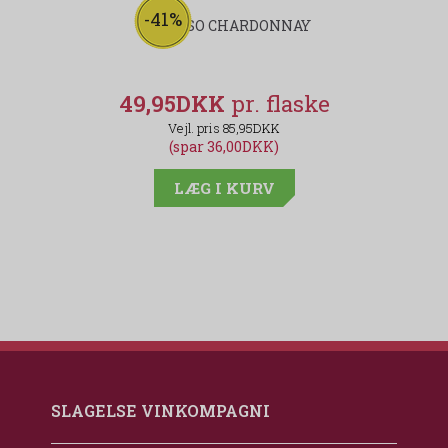
-41%
VEROSSO CHARDONNAY
49,95DKK
85,95DKK
(spar 36,00DKK)
LÆG I KURV
SLAGELSE VINKOMPAGNI