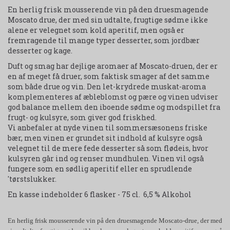
En herlig frisk mousserende vin på den druesmagende
Moscato drue, der med sin udtalte, frugtige sødme ikke
alene er velegnet som kold aperitif, men også er
fremragende til mange typer desserter, som jordbær
desserter og kage.
Duft og smag har dejlige aromaer af Moscato-druen, der er
en af meget få druer, som faktisk smager af det samme
som både drue og vin. Den let-krydrede muskat-aroma
komplementeres af æbleblomst og pære og vinen udviser
god balance mellem den iboende sødme og modspillet fra
frugt- og kulsyre, som giver god friskhed.
Vi anbefaler at nyde vinen til sommersæsonens friske
bær, men vinen er grundet sit indhold af kulsyre også
velegnet til de mere fede desserter så som flødeis, hvor
kulsyren går ind og renser mundhulen. Vinen vil også
fungere som en sødlig aperitif eller en sprudlende
'tørstslukker.
En kasse indeholder 6 flasker - 75 cl. 6,5 % Alkohol
En herlig frisk mousserende vin på den druesmagende Moscato-drue, der med