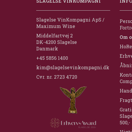
SLAGELSE VINKOMPAGNI
INF
Slagelse VinKompagni ApS /
Perso
Maximum Wine
Fortr
Middelfartvej 2
Om o
DK-4200 Slagelse
HoRe
Danmark
Erhv
+45 5856 1400
Åbni
kim@slagelsevinkompagni.dk
Konta
Cvr. nr. 2723 4720
Comp
Hand
Frag
Grati
Slage
500,-
Vigti