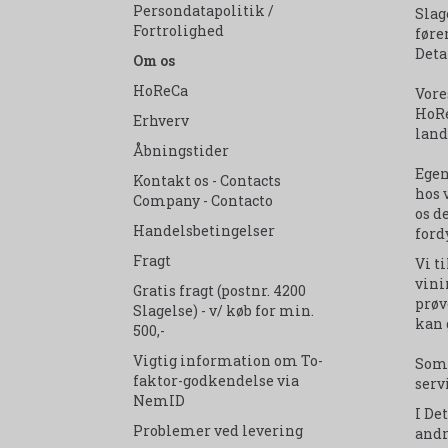
Persondatapolitik /
Slag
Fortrolighed
føre
Deta
Om os
HoReCa
Vore
HoRe
Erhverv
land
Åbningstider
Egen
Kontakt os - Contacts
hos 
Company - Contacto
os d
Handelsbetingelser
ford
Fragt
Vi t
vini
Gratis fragt (postnr. 4200
prøv
Slagelse) - v/ køb for min.
kan 
500,-
Vigtig information om To-
Som 
faktor-godkendelse via
serv
NemID
I De
Problemer ved levering
andr