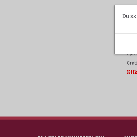
VI V
Du sk
Vi øn
Åbni
Hverd
Lørda
Grat
Klik