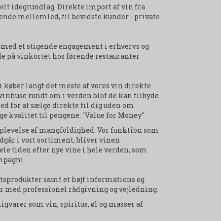
lt idegrundlag. Direkte import af vin fra
ende mellemled, til bevidste kunder - private
 med et stigende engagement i erhvervs og
de på vinkortet hos førende restauranter
i køber langt det meste af vores vin direkte
vinhuse rundt om i verden blot de kan tilbyde
ed for at sælge direkte til dig uden om
e kvalitet til pengene. "Value for Money"
n oplevelse af mangfoldighed. Vor funktion som
går i vort sortiment, bliver vinen
le tiden efter nye vine i hele verden, som
mpagni.
tetsprodukter samt et højt informations og
lar med professionel rådgivning og vejledning.
igvarer som vin, spiritus, øl og masser af