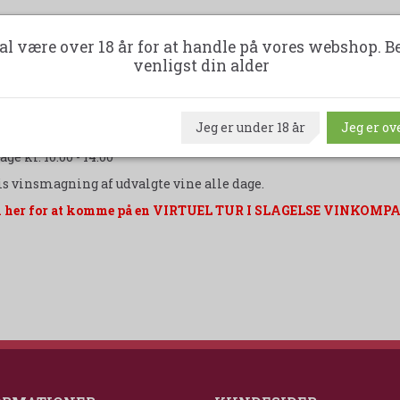
IL IKKE VÆRRE DE STØRSTE - MEN DE BEDSTE !!
al være over 18 år for at handle på vores webshop. B
venligst din alder
sker kun, at den kunde som ønsker at handle hos os, har lyst til at 
ngstider Butikken i Slagelse:
Jeg er under 18 år
Jeg er ove
age kl. 10.00 - 17.00
ge kl. 10.00 - 14.00
is vinsmagning af udvalgte vine alle dage.
 her for at komme på en VIRTUEL TUR I SLAGELSE VINKOMP