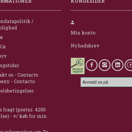
ORMATIONER
KUNDESIDER
ndatapolitik /
olighed
Min konto
s
Nyhedsbrev
Ca
erv
ngstider
kt os - Contacts
any - Contacto
elsbetingelser
t
s fragt (postnr. 4200
lse) - v/ køb for min.
g information om To-