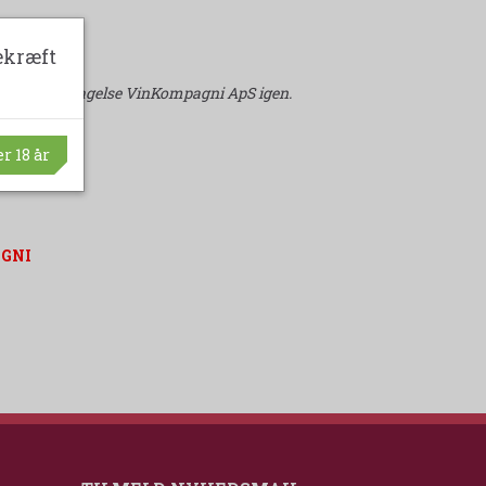
ekræft
handle hos Slagelse VinKompagni ApS igen.
r 18 år
AGNI