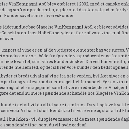
else VinKompagni ApS blev etableret i 2002, med et ganske enke
nde og små vinproducenter, og dermed direkte salg uden fordyr
il kunder såvel som erhvervskunder.
s idégrundlag bag Slagelse VinKompagni ApS, er blevet udvidet
Ca-sektoren. Især HoReCa betyder at flere af vore vine er at fin
et over.
 import af vine er en af de vigtigste elementer bag vor succes. V
vinproducenterne - både fra førende vinproducenter og fra små 
en høje kvalitet, som vores kunder ønsker. Derved har vi muligh
yrende mellemled, og det sikrer vore kunder den bedst opnåelig
ilbyder et bredt udvalg af vine fra hele verden, hvilket giver e
mportør og vinleverandør er meget tæt forbundet. Før en vin ind
esmagt af et smagepanel samt af vore medarbejdere. Vi søger he
gøre det endnu mere spændende at handle hos Slagelse VinKo
kunde i detail vil du altid være i centrum. Du vil opleve kvali
iceniveau. Vi har et stort kendskab til vore vine og står altid k
tail i butikken - vil du opleve masser af de mest spændende dagl
e spændende ting.. som du vil nyde godt af...