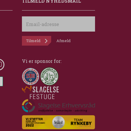
TILMELD NYHEDSMAIL
Email-
adresse
Tilmeld
Afmeld
Vi er sponsor for: