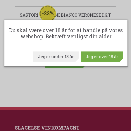
-22%
SARTORI - MARANI BIANCO VERONESE I.G.T
C
Du skal være over 18 år for at handle på vores
webshop. Bekræft venligst din alder
99,95DKK
129,00DKK
(spar 29,05DKK)
Jeg er under 18 år
Jeg er over 18 år
LÆG I KURV
SLAGELSE VINKOMPAGNI