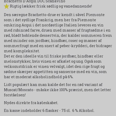
Brachetto D`Acqui DOC ScanaVino
Rigtig lækker frisk sødlig og vanedannende!
Den særegne Brachetto-drue er kendt i såvel Piemonte
som i det sydlige Frankrig, men her fra Piemonte
omkring Acqui i det nordøstlige Italien leveres en vin
med rubinrød farve, druen med masser af frugtsødme i en
rød, blødt boblende dessertvin, der kalder sommeren frem
med minder om jordbær, hindbær, roser og masser af
sommerfrugt med en snert af peber-krydderi, der bidrager
med kompleksitet.
Det er den ideelle vin til friske jordbær, hindbær eller
melonstykker, hvis vinen er afkølet og ung. Også som
velkomstdrink er vinen velvalgt, idet den rige frugt og
sødme skærper appetitten og sanserne med en vin, som
har et moderat alkoholindhold på 6%.
Lidt populært kan man kalde det for en rød variant af
Muscat/Moscato - måske ikke 100% præcist, men det letter
forståelsen!
Nydes direkte fra køleskabet.
En kasse indeholder 6 flasker - 75 cl. 6 % Alkohol.