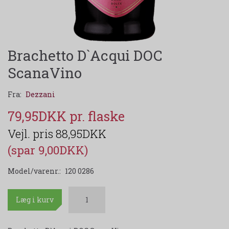
Brachetto D`Acqui DOC
ScanaVino
Fra:
Dezzani
79,95DKK
88,95DKK
(spar 9,00DKK)
Model/varenr.:
120 0286
Læg i kurv