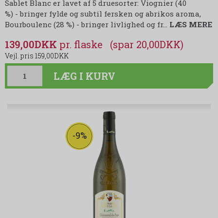
Sablet Blanc
er lavet af
5
druesorter
:
Viognier (40
%) -
bringer
fylde og
subtil
fersken
og
abrikos
aroma
,
Bourboulenc (28 %) - bringer
livlighed
og
fr
…
LÆS MERE
139,00DKK
(spar 20,00DKK)
159,00DKK
LÆG I KURV
-9%