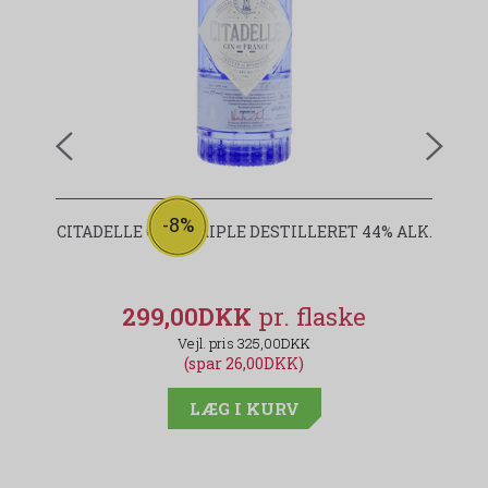
-8%
CITADELLE GIN - TRIPLE DESTILLERET 44% ALK.
299,00DKK
325,00DKK
(spar 26,00DKK)
LÆG I KURV