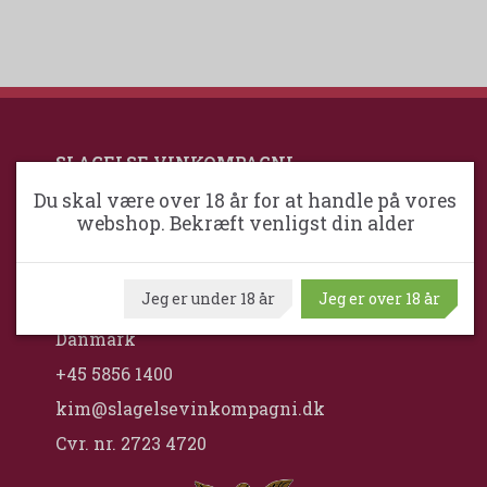
SLAGELSE VINKOMPAGNI
Du skal være over 18 år for at handle på vores
webshop. Bekræft venligst din alder
Slagelse VinKompagni ApS / Maximum
Wine
Middelfartvej 2
Jeg er under 18 år
Jeg er over 18 år
DK-4200 Slagelse
Danmark
+45 5856 1400
kim@slagelsevinkompagni.dk
Cvr. nr. 2723 4720