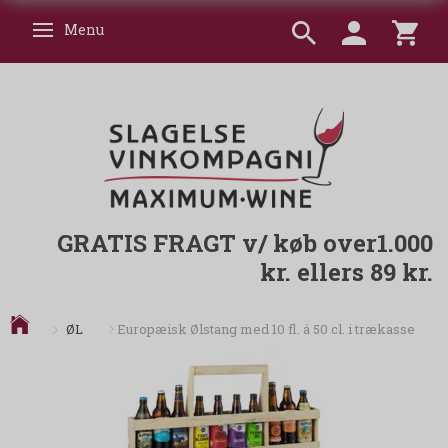
Menu
Skifte navigation
GRATIS FRAGT v/ køb over1.000
kr. ellers 89 kr.
ØL
Europæisk Ølstang med 10 fl. á 50 cl. i trækasse