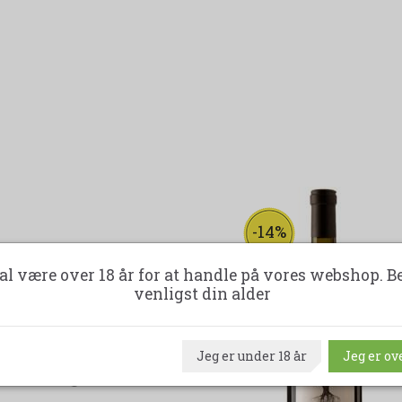
-14%
al være over 18 år for at handle på vores webshop. B
venligst din alder
Jeg er under 18 år
Jeg er ove