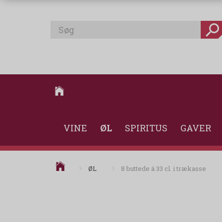
VINE
ØL
SPIRITUS
GAVER
ØL
8 buttede á 33 cl. i trækasse