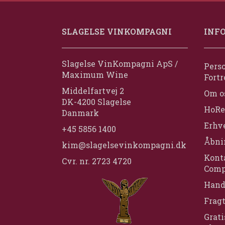
SLAGELSE VINKOMPAGNI
INF
Slagelse VinKompagni ApS /
Perso
Maximum Wine
Fortr
Middelfartvej 2
Om o
DK-4200 Slagelse
HoRe
Danmark
Erhv
+45 5856 1400
Åbni
kim@slagelsevinkompagni.dk
Konta
Cvr. nr. 2723 4720
Comp
Hand
Frag
Grati