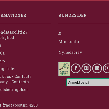
ORMATIONER
KUNDESIDER
ndatapolitik /
olighed
Min konto
s
Nyhedsbrev
Ca
erv
ngstider
kt os - Contacts
any - Contacto
elsbetingelser
t
s fragt (postnr. 4200