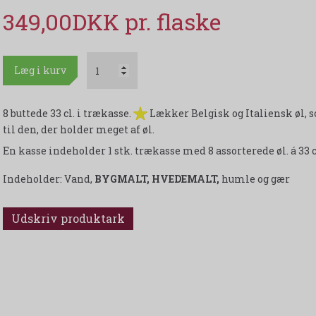
349,00DKK
Læg i kurv
8 buttede 33 cl. i trækasse.
Lækker Belgisk og Italiensk øl, so
til den, der holder meget af øl.
En kasse indeholder 1 stk. trækasse med 8 assorterede øl. á 33 c
Indeholder: Vand,
BYGMALT, HVEDEMALT,
humle og gær
Udskriv produktark