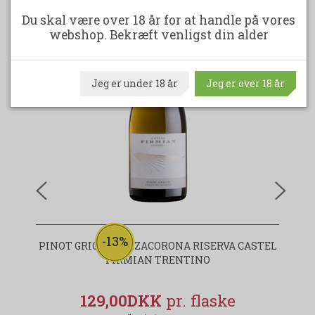
Du skal være over 18 år for at handle på vores
webshop. Bekræft venligst din alder
Jeg er under 18 år
Jeg er over 18 år
-13%
PINOT GRIGIO MEZZACORONA RISERVA CASTEL
FIRMIAN TRENTINO
129,00DKK