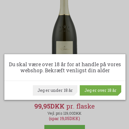
Du skal være over 18 år for at handle på vores
webshop. Bekræft venligst din alder
-16%
LE CONTESSE PROSECCO EXTRA DRY ELEGANCE
- 75 CL.
Jeg er under 18 år
Jeg er over 18 år
99,95DKK
119,00DKK
(spar 19,05DKK)