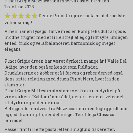
Pinot Grigio Mezzacorona Riserva Castel Firmian
Trentino 2023
Denne Pinot Grigio er nok en af de bedste
vi har smagt!
Vinen har en lysegul farve med en kompleks duft af gode,
modne frugter med et lille strejf af eg og lidt syre. Smagen
er fed, frisk og velafbalanceret, harmonisk og meget
elegant.
Pinot Grigio druen har været dyrket i mange år i Valle Del
´Adige, hvor den også er kendt som Ruländer.
Drueklaserne er kobber grå i farven og røber derved også
dens tætte relation med druen Pinot Nero, hvorfra den
stammer.
Pinot Grigio Millesimato stammer fra druer dyrket på
vinmarker i ”Zablani” området, der er særdeles velegnet,
til dyrkning af denne drue.
Beliggende nordvest fra Mezzacorona med fugtig jordbund
og god dræning, ligner det meget Teroldego Classico
området.
Passer fint til lette pastaretter, smagfuld fiskeretter,