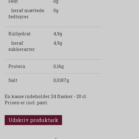
Fedt
0g
heraf mættede
0g
fedtsyrer
Kulhydrat
4,9g
heraf
4,9g
sukkerarter
Protein
0,16g
Salt
0,0187g
En kasse indeholder 24 flasker - 20 cl.
Prisen er incl. pant.
Udskriv produktark