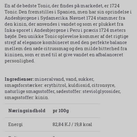
En af de bedste Tonic, der findes på markedet, er 1724
Tonic. Den fremstilles i Spanien, men har sin oprindelse i
Andesbjergene i Sydamerika. Navnet 1724 stammer fra
den kinin, der anvendes i vandet og som er plukket fra
Inka-sporet i Andesbjergene i Peru i præcis 1724 meters
højde. Den unikke Tonic oplevelse kommer af det rigtige
strejf af elegance kombineret med den perfekte balance
mellem den søde citrussmag og den milde bitterhed fra
kininen, som er med til at give vandet en afbalanceret
personlighed.
Ingredienser:
mineralvand, vand, sukker,
smagsforstærker: erythitrol, kuldioxid, citronsyre,
naturlige smagsstoffer, sødestoffer: steviolglycosider,
smagsstoffer: kinin.
Næringsindhold
pr 100g
Energi
82,84 KJ / 19,8 kcal