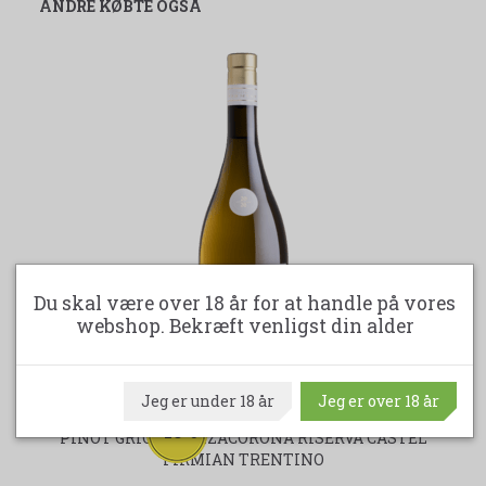
ANDRE KØBTE OGSÅ
Du skal være over 18 år for at handle på vores
webshop. Bekræft venligst din alder
Jeg er under 18 år
Jeg er over 18 år
-13%
PINOT GRIGIO MEZZACORONA RISERVA CASTEL
FIRMIAN TRENTINO