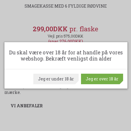
SMAGEKASSE MED 6 FYLDIGE RØDVINE
299,00DKK
575,00DKK
(spar 276,00DKK)
Du skal være over 18 år for at handle på vores
LÆG I KURV
webshop. Bekræft venligst din alder
Jeg er under 18 år
Jeg er over 18 år
Vi har i øjeblikket ikke nogle produkter med dette
mærke.
VI ANBEFALER