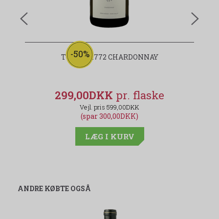
-50%
TOLOSA 1772 CHARDONNAY
299,00DKK
599,00DKK
(spar 300,00DKK)
LÆG I KURV
ANDRE KØBTE OGSÅ