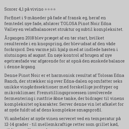
Scorer 4,1 på vivino ⭐⭐⭐⭐
Forfinet i 9 måneder på fade af fransk eg, heraf en
femtedel nye fade, afslører TOLOSA Pinot Noir Edna
Valley en velafbalanceret struktur og subtil kompleksitet.
Årgangen 2018 blev præget af en tør start, hvilket
resulterede i en knopspring, der blev udsat af den våde
forårsjord. Den varme juli hjalp med at indlede høsten i
slutningen af august. En nøje kontrol af brugen af nye
egetræsfade var afgørende for at opnå den ønskede balance
i denne årgang.
Denne Pinot Noir er et harmonisk resultat af Tolosas Edna
Ranch, der strækker sig over Edna-dalen og omfatter seks
unikke vingårdssektioner med forskellige jordtyper og
mikroklimaer. Fremstillingsprocessen involverede
fermentering i rustfrie åbne tanke, der bidrager til vinens
kompleksitet og karakter. Server denne vin let afkølet for
at nyde fuldt ud af dens komplekse smagsprofil.
Vi anbefaler at nyde vinen serveret ved en temperatur på
12-14 grader - til mellemkraftige retter som grillet kød,