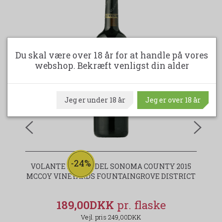
Du skal være over 18 år for at handle på vores
webshop. Bekræft venligst din alder
Jeg er under 18 år
Jeg er over 18 år
-24%
VOLANTE ZINFANDEL SONOMA COUNTY 2015
MCCOY VINEYARDS FOUNTAINGROVE DISTRICT
189,00DKK
249,00DKK