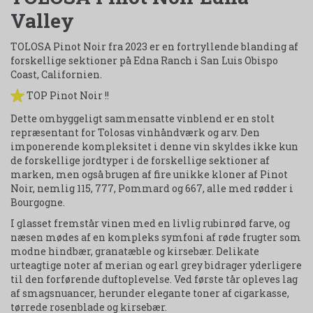
Valley
TOLOSA Pinot Noir fra 2023 er en fortryllende blanding af
forskellige sektioner på Edna Ranch i San Luis Obispo
Coast, Californien.
TOP Pinot Noir !!
Dette omhyggeligt sammensatte vinblend er en stolt
repræsentant for Tolosas vinhåndværk og arv. Den
imponerende kompleksitet i denne vin skyldes ikke kun
de forskellige jordtyper i de forskellige sektioner af
marken, men også brugen af fire unikke kloner af Pinot
Noir, nemlig 115, 777, Pommard og 667, alle med rødder i
Bourgogne.
I glasset fremstår vinen med en livlig rubinrød farve, og
næsen mødes af en kompleks symfoni af røde frugter som
modne hindbær, granatæble og kirsebær. Delikate
urteagtige noter af merian og earl grey bidrager yderligere
til den forførende duftoplevelse. Ved første tår opleves lag
af smagsnuancer, herunder elegante toner af cigarkasse,
tørrede rosenblade og kirsebær.