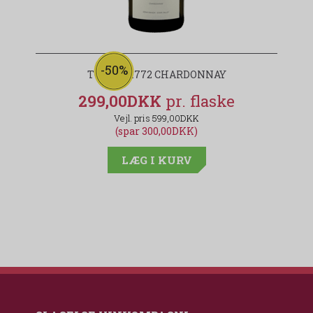
-50%
TOLOSA 1772 CHARDONNAY
299,00DKK
599,00DKK
(spar 300,00DKK)
LÆG I KURV