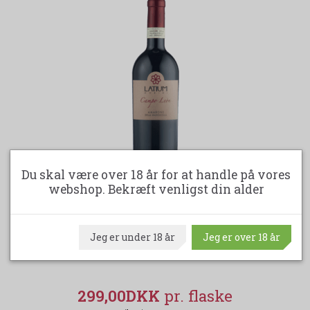
Du skal være over 18 år for at handle på vores
webshop. Bekræft venligst din alder
-18%
Jeg er under 18 år
Jeg er over 18 år
LATIUM AMARONE CAMPO LEON CLASSICO
DOCG
299,00DKK