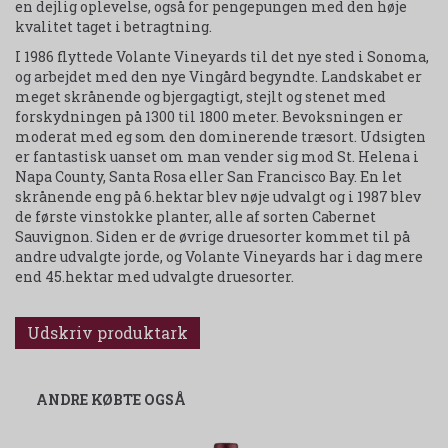
en dejlig oplevelse, også for pengepungen med den høje
kvalitet taget i betragtning.
I 1986 flyttede Volante Vineyards til det nye sted i Sonoma,
og arbejdet med den nye Vingård begyndte. Landskabet er
meget skrånende og bjergagtigt, stejlt og stenet med
forskydningen på 1300 til 1800 meter. Bevoksningen er
moderat med eg som den dominerende træsort. Udsigten
er fantastisk uanset om man vender sig mod St. Helena i
Napa County, Santa Rosa eller San Francisco Bay. En let
skrånende eng på 6.hektar blev nøje udvalgt og i 1987 blev
de første vinstokke planter, alle af sorten Cabernet
Sauvignon. Siden er de øvrige druesorter kommet til på
andre udvalgte jorde, og Volante Vineyards har i dag mere
end 45.hektar med udvalgte druesorter.
Udskriv produktark
ANDRE KØBTE OGSÅ