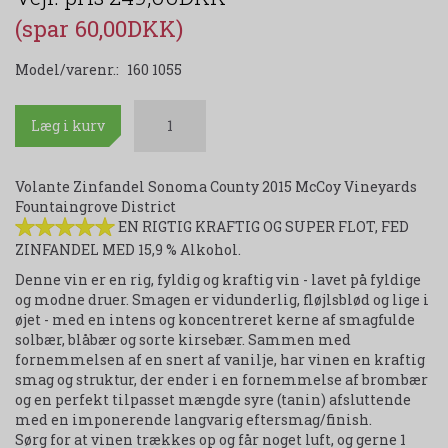
(spar 60,00DKK)
Model/varenr.:
160 1055
Læg i kurv
Volante Zinfandel Sonoma County 2015 McCoy Vineyards
Fountaingrove District
EN RIGTIG KRAFTIG OG SUPER FLOT, FED
ZINFANDEL MED 15,9 % Alkohol.
Denne vin er en rig, fyldig og kraftig vin - lavet på fyldige
og modne druer. Smagen er vidunderlig, fløjlsblød og lige i
øjet - med en intens og koncentreret kerne af smagfulde
solbær, blåbær og sorte kirsebær. Sammen med
fornemmelsen af en snert af vanilje, har vinen en kraftig
smag og struktur, der ender i en fornemmelse af brombær
og en perfekt tilpasset mængde syre (tanin) afsluttende
med en imponerende langvarig eftersmag/finish.
Sørg for at vinen trækkes op og får noget luft, og gerne 1