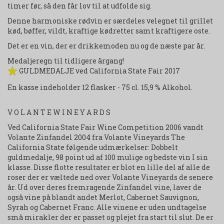
timer før, så den får lov til at udfolde sig.
Denne harmoniske rødvin er særdeles velegnet til grillet
kød, bøffer, vildt, kraftige kødretter samt kraftigere oste.
Det er en vin, der er drikkemoden nu og de næste par år.
Medaljeregn til tidligere årgang!
GULDMEDALJE ved California State Fair 2017
En kasse indeholder 12 flasker - 75 cl. 15,9 % Alkohol.
V O L A N T E W I N E Y A R D S
Ved California State Fair Wine Competition 2006 vandt
Volante Zinfandel 2004 fra Volante Vineyards The
California State følgende udmærkelser: Dobbelt
guldmedalje, 98 point ud af 100 mulige og bedste vin I sin
klasse. Disse flotte resultater er blot en lille del af alle de
roser der er væltede ned over Volante Vineyards de senere
år. Ud over deres fremragende Zinfandel vine, laver de
også vine på blandt andet Merlot, Cabernet Sauvignon,
Syrah og Cabernet Franc. Alle vinene er uden undtagelse
små mirakler der er passet og plejet fra start til slut. De er