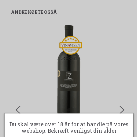
ANDRE KØBTE OGSÅ
Du skal være over 18 år for at handle på vores
webshop. Bekræft venligst din alder
-40%
RIPASSO SUPERIORE VALPOLICELLA FZ
C