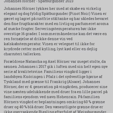
Johannes Hörner - Spätburgunder 2023
Johannes Hörner lykkes her med at skabe en virkelig
elegant og dog fyldig Spätburgunder (Pinot Noir) Vinen er
gæret og lagret på rustfrie ståltanke og har således bevaret
den fine frugtkarakter med en livlig og parfumeret aroma
af mørke frugter. Serveringstemperaturen bør ikke
overstige 16 grader. I sommermånederne kan det være en
ren fornøjelse at drikke denne vin ved
kølskabstemperatur. Vinen er velegnet til ikke for
krydrede retter med kylling, lyst kød eller en dejlig
charcuteri tallerken.
Forældrene Natascha og Axel Hörner var meget stolte, da
sønnen Johannes i 2017 gik i luften med sin helt egen nye
serie af kvalitetsvine. Familiens vingård ligger i
landsbyen Knöringen i Pfalz i det sydvestlige hjørne af
Tyskland med grænse til Frankrig (Alsace). Johannes
Hörner, der er 4. generation på vingården, producerer sine
vine næsten udelukkende med druer fra en lille parcel på
familiens ejendom ved navn Hohenrain. På familien
Hörners vingård er beplantningen omkring 60 % grønne
druer og 40 % blå druer. Den væsentligste grønne drue er
ikke overraskende Riesling efterfulgt af Weissburgunder,