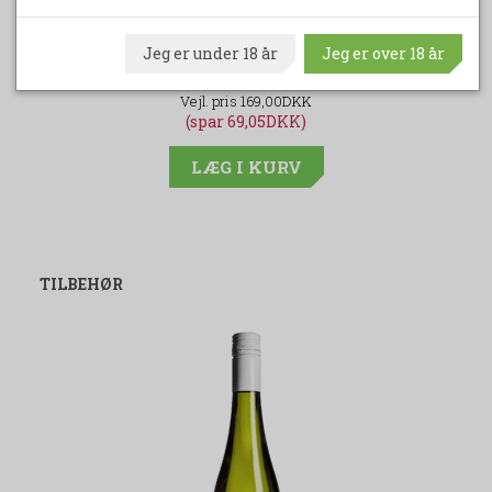
GENERAZIONE ZENI DOC
Jeg er under 18 år
Jeg er over 18 år
99,95DKK
169,00DKK
(spar 69,05DKK)
LÆG I KURV
TILBEHØR