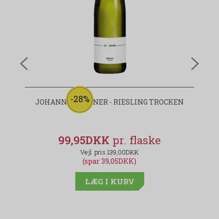
-28%
JOHANNES HÖRNER - RIESLING TROCKEN
99,95DKK
139,00DKK
(spar 39,05DKK)
LÆG I KURV