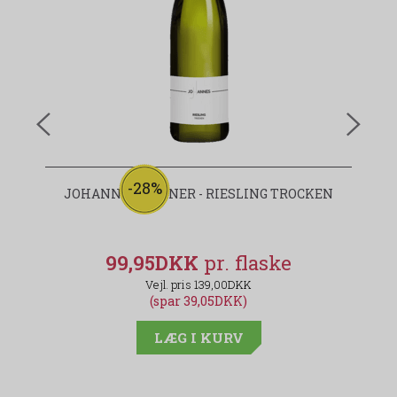
-28%
JOHANNES HÖRNER - RIESLING TROCKEN
99,95DKK
139,00DKK
(spar 39,05DKK)
LÆG I KURV