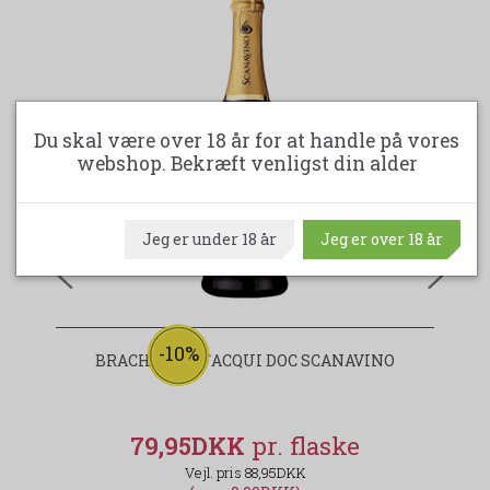
Du skal være over 18 år for at handle på vores
webshop. Bekræft venligst din alder
Jeg er under 18 år
Jeg er over 18 år
-10%
BRACHETTO D`ACQUI DOC SCANAVINO
MO
79,95DKK
88,95DKK