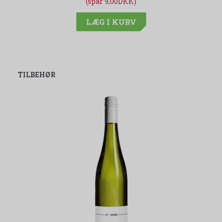
(spar 9,00DKK)
LÆG I KURV
TILBEHØR