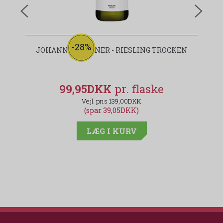
-28%
JOHANNES HÖRNER - RIESLING TROCKEN
99,95DKK
139,00DKK
(spar 39,05DKK)
LÆG I KURV