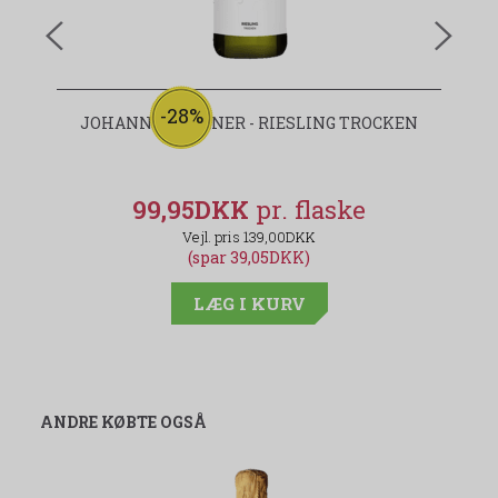
-28%
JOHANNES HÖRNER - RIESLING TROCKEN
99,95DKK
139,00DKK
(spar 39,05DKK)
LÆG I KURV
ANDRE KØBTE OGSÅ