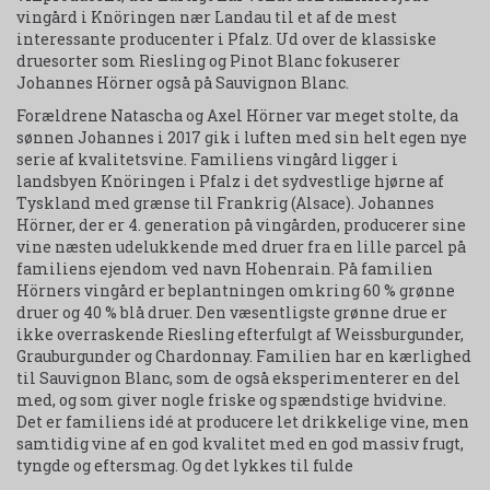
vingård i Knöringen nær Landau til et af de mest
interessante producenter i Pfalz. Ud over de klassiske
druesorter som Riesling og Pinot Blanc fokuserer
Johannes Hörner også på Sauvignon Blanc.
Forældrene Natascha og Axel Hörner var meget stolte, da
sønnen Johannes i 2017 gik i luften med sin helt egen nye
serie af kvalitetsvine. Familiens vingård ligger i
landsbyen Knöringen i Pfalz i det sydvestlige hjørne af
Tyskland med grænse til Frankrig (Alsace). Johannes
Hörner, der er 4. generation på vingården, producerer sine
vine næsten udelukkende med druer fra en lille parcel på
familiens ejendom ved navn Hohenrain. På familien
Hörners vingård er beplantningen omkring 60 % grønne
druer og 40 % blå druer. Den væsentligste grønne drue er
ikke overraskende Riesling efterfulgt af Weissburgunder,
Grauburgunder og Chardonnay. Familien har en kærlighed
til Sauvignon Blanc, som de også eksperimenterer en del
med, og som giver nogle friske og spændstige hvidvine.
Det er familiens idé at producere let drikkelige vine, men
samtidig vine af en god kvalitet med en god massiv frugt,
tyngde og eftersmag. Og det lykkes til fulde