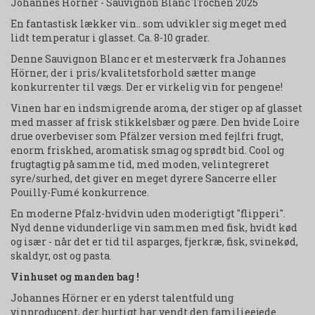
Johannes Hörner - Sauvignon Blanc Trochen 2025
En fantastisk lækker vin.. som udvikler sig meget med
lidt temperatur i glasset. Ca. 8-10 grader.
Denne Sauvignon Blanc er et mesterværk fra Johannes
Hörner, der i pris/kvalitetsforhold sætter mange
konkurrenter til vægs. Der er virkelig vin for pengene!
Vinen har en indsmigrende aroma, der stiger op af glasset
med masser af frisk stikkelsbær og pære. Den hvide Loire
drue overbeviser som Pfälzer version med fejlfri frugt,
enorm friskhed, aromatisk smag og sprødt bid. Cool og
frugtagtig på samme tid, med moden, velintegreret
syre/surhed, det giver en meget dyrere Sancerre eller
Pouilly-Fumé konkurrence.
En moderne Pfalz-hvidvin uden moderigtigt "flipperi".
Nyd denne vidunderlige vin sammen med fisk, hvidt kød
og især - når det er tid til asparges, fjerkræ, fisk, svinekød,
skaldyr, ost og pasta.
Vinhuset og manden bag !
Johannes Hörner er en yderst talentfuld ung
vinproducent, der hurtigt har vendt den familieejede