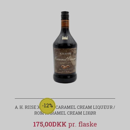
-12%
A. H. RIISE XO RUM CARAMEL CREAM LIQUEUR /
ROM KARAMEL CREAM LIKØR
175,00DKK