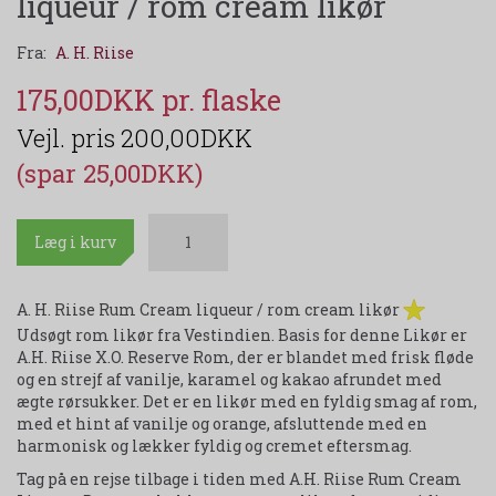
liqueur / rom cream likør
Fra:
A. H. Riise
175,00DKK
200,00DKK
(spar 25,00DKK)
Læg i kurv
A. H. Riise Rum Cream liqueur / rom cream likør
Udsøgt rom likør fra Vestindien. Basis for denne Likør er
A.H. Riise X.O. Reserve Rom, der er blandet med frisk fløde
og en strejf af vanilje, karamel og kakao afrundet med
ægte rørsukker. Det er en likør med en fyldig smag af rom,
med et hint af vanilje og orange, afsluttende med en
harmonisk og lækker fyldig og cremet eftersmag.
Tag på en rejse tilbage i tiden med A.H. Riise Rum Cream