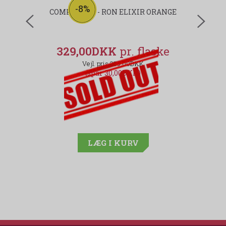
-8%
COMPANERO - RON ELIXIR ORANGE
udsolgt
329,00DKK
359,00DKK
(spar 30,00DKK)
LÆG I KURV