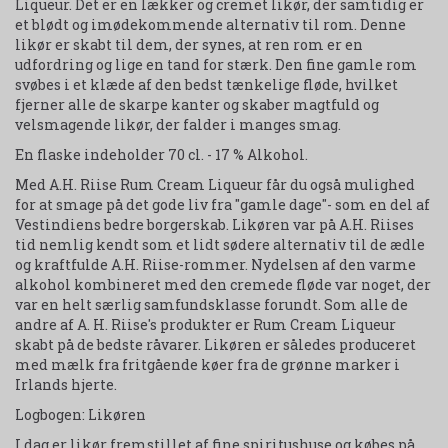
Liqueur. Det er en lækker og cremet likør, der samtidig er
et blødt og imødekommende alternativ til rom. Denne
likør er skabt til dem, der synes, at ren rom er en
udfordring og lige en tand for stærk. Den fine gamle rom
svøbes i et klæde af den bedst tænkelige fløde, hvilket
fjerner alle de skarpe kanter og skaber magtfuld og
velsmagende likør, der falder i manges smag.
En flaske indeholder 70 cl. - 17 % Alkohol.
Med A.H. Riise Rum Cream Liqueur får du også mulighed
for at smage på det gode liv fra "gamle dage"- som en del af
Vestindiens bedre borgerskab. Likøren var på A.H. Riises
tid nemlig kendt som et lidt sødere alternativ til de ædle
og kraftfulde A.H. Riise-rommer. Nydelsen af den varme
alkohol kombineret med den cremede fløde var noget, der
var en helt særlig samfundsklasse forundt. Som alle de
andre af A. H. Riise's produkter er Rum Cream Liqueur
skabt på de bedste råvarer. Likøren er således produceret
med mælk fra fritgående køer fra de grønne marker i
Irlands hjerte.
Logbogen: Likøren
I dag er likør fremstillet af fine spiritushuse og købes på