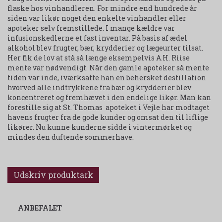
flaske hos vinhandleren. For mindre end hundrede år
siden var likør noget den enkelte vinhandler eller
apoteker selv fremstillede. I mange kældre var
infusionskedlerne et fast inventar. På basis af ædel
alkohol blev frugter, bær, krydderier og lægeurter tilsat.
Her fik de lov at stå så længe eksempelvis A.H. Riise
mente var nødvendigt. Når den gamle apoteker så mente
tiden var inde, iværksatte han en behersket destillation
hvorved alle indtrykkene fra bær og krydderier blev
koncentreret og fremhævet i den endelige likør. Man kan
forestille sig at St. Thomas apoteket i Vejle har modtaget
havens frugter fra de gode kunder og omsat den til liflige
likører. Nu kunne kunderne sidde i vintermørket og
mindes den duftende sommerhave.
Udskriv produktark
ANBEFALET