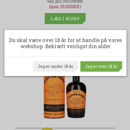
200,00DKK
(spar 25,00DKK)
LÆG I KURV
Du skal være over 18 år for at handle på vores
webshop. Bekræft venligst din alder
ANDRE KØBTE OGSÅ
Jeg er under 18 år
Jeg er over 18 år