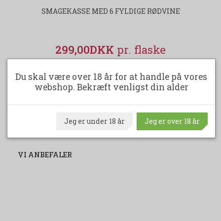
SMAGEKASSE MED 6 FYLDIGE RØDVINE
299,00DKK
575,00DKK
(spar 276,00DKK)
Du skal være over 18 år for at handle på vores
webshop. Bekræft venligst din alder
LÆG I KURV
Jeg er under 18 år
Jeg er over 18 år
VI ANBEFALER