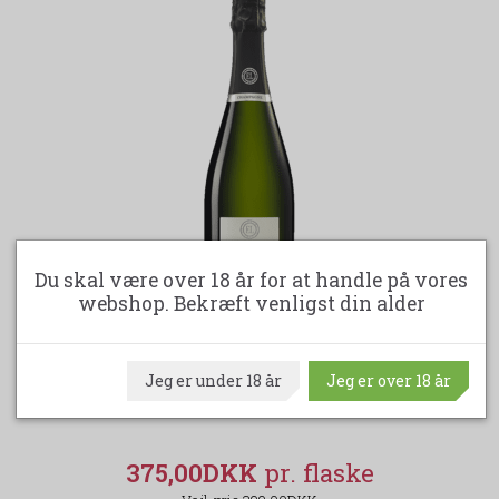
Du skal være over 18 år for at handle på vores
webshop. Bekræft venligst din alder
-6%
Jeg er under 18 år
Jeg er over 18 år
EMILE LECLERE CHAMPAGNE BRUT RESERVE
375,00DKK