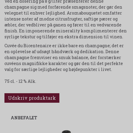
Ved en dosering på 8 g/liter præsenterer denne
champagne sig med forførende smagsnoter, der gør den
velegnet til enhver lejlighed. Aromabouquetet omfatter
intense noter af modne citrusfrugter, saftige pærer og
æbler, der vedbliver på ganen og fører til en vedvarende
finish. En imponerende minerality komplimenterer den
syrlige tekstur og tilføjer en ekstra dimension til vinen.
Cuvée du Bicentenaire er ikke bare en champagne; det er
en oplevelse af udsøgt håndværk og dedikation. Denne
champagne fremviser en smuk balance, der forstærker
cuvéens magnifikke karakter og gør den til det perfekte
valg for særlige lejligheder og højdepunkter i livet.
75 cl. - 12 % Alk.
Udskriv produktark
ANBEFALET