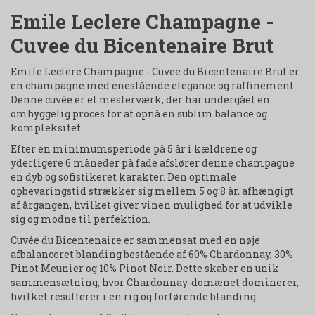
Emile Leclere Champagne -
Cuvee du Bicentenaire Brut
Emile Leclere Champagne - Cuvee du Bicentenaire Brut er
en champagne med enestående elegance og raffinement.
Denne cuvée er et mesterværk, der har undergået en
omhyggelig proces for at opnå en sublim balance og
kompleksitet.
Efter en minimumsperiode på 5 år i kældrene og
yderligere 6 måneder på fade afslører denne champagne
en dyb og sofistikeret karakter. Den optimale
opbevaringstid strækker sig mellem 5 og 8 år, afhængigt
af årgangen, hvilket giver vinen mulighed for at udvikle
sig og modne til perfektion.
Cuvée du Bicentenaire er sammensat med en nøje
afbalanceret blanding bestående af 60% Chardonnay, 30%
Pinot Meunier og 10% Pinot Noir. Dette skaber en unik
sammensætning, hvor Chardonnay-domænet dominerer,
hvilket resulterer i en rig og forførende blanding.