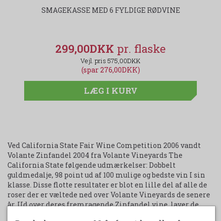
SMAGEKASSE MED 6 FYLDIGE RØDVINE
299,00DKK
575,00DKK
(spar 276,00DKK)
LÆG I KURV
Ved California State Fair Wine Competition 2006 vandt
Volante Zinfandel 2004 fra Volante Vineyards The
California State følgende udmærkelser: Dobbelt
guldmedalje, 98 point ud af 100 mulige og bedste vin I sin
klasse. Disse flotte resultater er blot en lille del af alle de
roser der er væltede ned over Volante Vineyards de senere
år. Ud over deres fremragende Zinfandel vine, laver de
også vine på blandt andet Merlot, Cabernet Sauvignon,