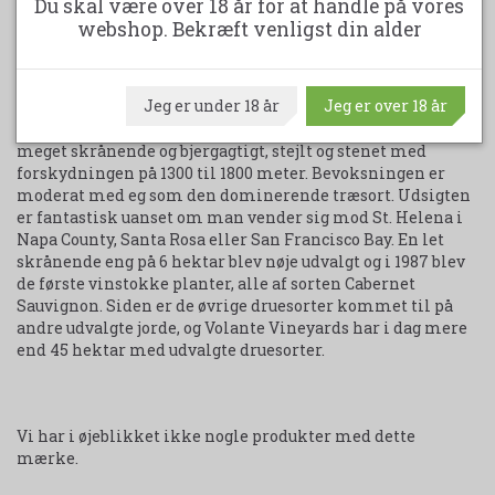
Du skal være over 18 år for at handle på vores
Syrah og Cabernet Franc. Alle vinene er, uden undtagelse,
webshop. Bekræft venligst din alder
små mirakler der er passet og plejet fra start til slut. De er
en dejlig oplevelse, også for pengepungen ? den høje
kvalitet taget i betragtning.
Jeg er under 18 år
Jeg er over 18 år
I 1986 flyttede Volante Vineyards til det nye sted i Sonoma,
og arbejdet med den nye Vingård begyndte. Landskabet er
meget skrånende og bjergagtigt, stejlt og stenet med
forskydningen på 1300 til 1800 meter. Bevoksningen er
moderat med eg som den dominerende træsort. Udsigten
er fantastisk uanset om man vender sig mod St. Helena i
Napa County, Santa Rosa eller San Francisco Bay. En let
skrånende eng på 6 hektar blev nøje udvalgt og i 1987 blev
de første vinstokke planter, alle af sorten Cabernet
Sauvignon. Siden er de øvrige druesorter kommet til på
andre udvalgte jorde, og Volante Vineyards har i dag mere
end 45 hektar med udvalgte druesorter.
Vi har i øjeblikket ikke nogle produkter med dette
mærke.