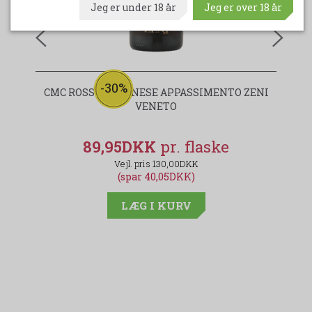
Jeg er under 18 år
Jeg er over 18 år
-30%
CMC ROSSO VERONESE APPASSIMENTO ZENI
VENETO
89,95DKK
130,00DKK
(spar 40,05DKK)
LÆG I KURV