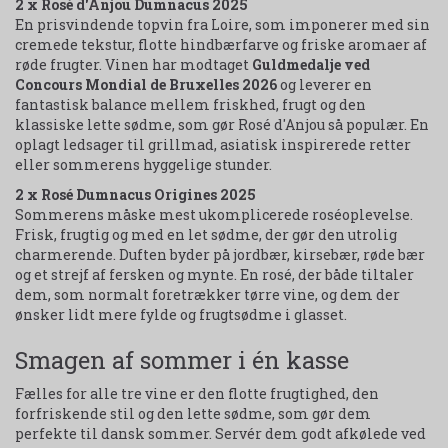
2 x Rosé d'Anjou Dumnacus 2025
En prisvindende topvin fra Loire, som imponerer med sin
cremede tekstur, flotte hindbærfarve og friske aromaer af
røde frugter. Vinen har modtaget
Guldmedalje ved
Concours Mondial de Bruxelles 2026
og leverer en
fantastisk balance mellem friskhed, frugt og den
klassiske lette sødme, som gør Rosé d'Anjou så populær. En
oplagt ledsager til grillmad, asiatisk inspirerede retter
eller sommerens hyggelige stunder.
2 x Rosé Dumnacus Origines 2025
Sommerens måske mest ukomplicerede roséoplevelse.
Frisk, frugtig og med en let sødme, der gør den utrolig
charmerende. Duften byder på jordbær, kirsebær, røde bær
og et strejf af fersken og mynte. En rosé, der både tiltaler
dem, som normalt foretrækker tørre vine, og dem der
ønsker lidt mere fylde og frugtsødme i glasset.
Smagen af sommer i én kasse
Fælles for alle tre vine er den flotte frugtighed, den
forfriskende stil og den lette sødme, som gør dem
perfekte til dansk sommer. Servér dem godt afkølede ved