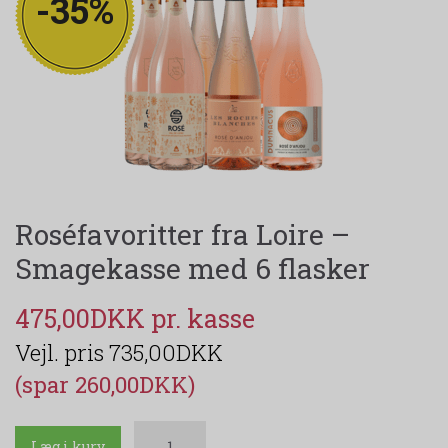
-35%
Roséfavoritter fra Loire –
Smagekasse med 6 flasker
475,00DKK
735,00DKK
(spar 260,00DKK)
Læg i kurv