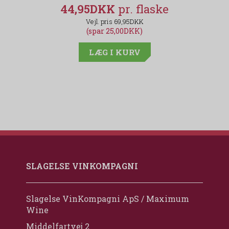
44,95DKK
69,95DKK
(spar 25,00DKK)
LÆG I KURV
SLAGELSE VINKOMPAGNI
Slagelse VinKompagni ApS / Maximum
Wine
Middelfartvej 2