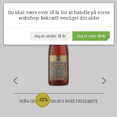
Du skal være over 18 år for at handle på vores
webshop. Bekræft venligst din alder
Jeg er under 18 år
Jeg er over 18 år
-35%
VIÑA CECILIA MOSCATO ROSÉ FRIZZANTE