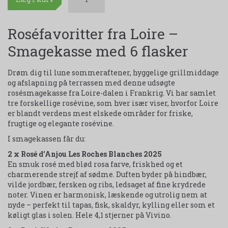
Roséfavoritter fra Loire –
Smagekasse med 6 flasker
Drøm dig til lune sommeraftener, hyggelige grillmiddage
og afslapning på terrassen med denne udsøgte
rosésmagekasse fra Loire-dalen i Frankrig. Vi har samlet
tre forskellige rosévine, som hver især viser, hvorfor Loire
er blandt verdens mest elskede områder for friske,
frugtige og elegante rosévine.
I smagekassen får du:
2 x Rosé d'Anjou Les Roches Blanches 2025
En smuk rosé med blød rosa farve, friskhed og et
charmerende strejf af sødme. Duften byder på hindbær,
vilde jordbær, fersken og ribs, ledsaget af fine krydrede
noter. Vinen er harmonisk, læskende og utrolig nem at
nyde – perfekt til tapas, fisk, skaldyr, kylling eller som et
køligt glas i solen. Hele 4,1 stjerner på Vivino.