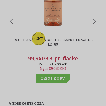
-28%
ROSE D´ANJOU LES ROCHES BLANCHES VAL DE
LOIRE
99,95DKK
139,00DKK
(spar 39,05DKK)
LÆG I KURV
ANDRE KØBTE OGSÅ