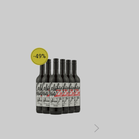
-49%
-47%