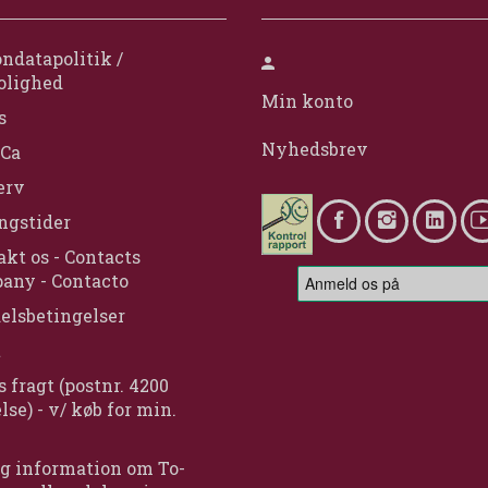
ndatapolitik /
olighed
Min konto
s
Nyhedsbrev
Ca
erv
ngstider
kt os - Contacts
any - Contacto
elsbetingelser
t
s fragt (postnr. 4200
lse) - v/ køb for min.
g information om To-