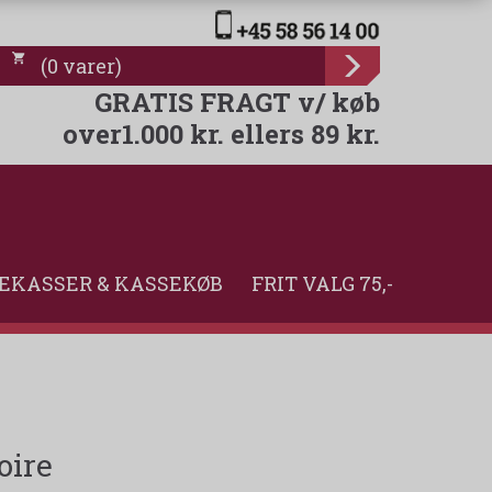
(
0
varer
)
GRATIS FRAGT v/ køb
over1.000 kr. ellers 89 kr.
EKASSER & KASSEKØB
FRIT VALG 75,-
oire