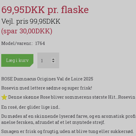
69,95DKK
99,95DKK
(spar 30,00DKK)
Model/varenr.:
1764
Læg i kurv
ROSE Dumnacus Origines Val de Loire 2025
Rosevin med lettere sødme og super frisk!
Denne skønne Rose bliver sommerens største Hit...Rosevin 
En rosé, der glider lige ind..
Du mødes af en skinnende lyserød farve, og en aromatisk profil
anelse fersken, afrundet af et let myntede strejf.
Smagen er frisk og frugtig, uden at blive tung eller sukkersød.