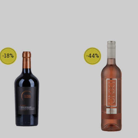
-18%
-44%