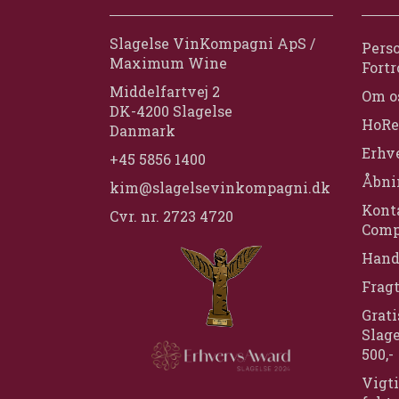
Slagelse VinKompagni ApS /
Perso
Maximum Wine
Fortr
Middelfartvej 2
Om o
DK-4200 Slagelse
HoRe
Danmark
Erhv
+45 5856 1400
Åbni
kim@slagelsevinkompagni.dk
Konta
Cvr. nr. 2723 4720
Comp
Hand
Frag
Grati
Slage
500,-
Vigti