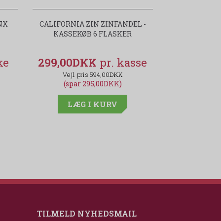
NX
CALIFORNIA ZIN ZINFANDEL -
HEAVEN HILL 
KASSEKØB 6 FLASKER
KASSEKØB
299,00DKK
349,00
594,00DKK
(spar 295,00DKK)
(spar 
LÆG I KURV
LÆG
TILMELD NYHEDSMAIL