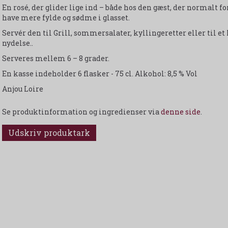
En rosé, der glider lige ind – både hos den gæst, der normalt fo
have mere fylde og sødme i glasset.
Servér den til Grill, sommersalater, kyllingeretter eller til e
nydelse..
Serveres mellem 6 – 8 grader.
En kasse indeholder 6 flasker - 75 cl. Alkohol: 8,5 % Vol
Anjou Loire
Se produktinformation og ingredienser via
denne side
.
Udskriv produktark