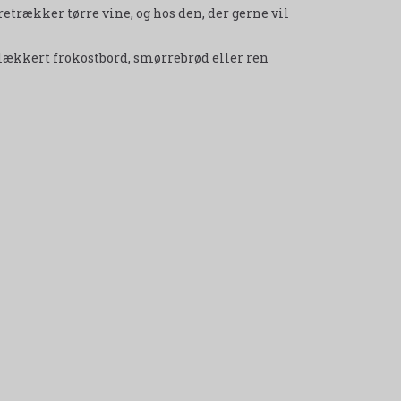
retrækker tørre vine, og hos den, der gerne vil
t lækkert frokostbord, smørrebrød eller ren