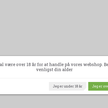
al være over 18 år for at handle på vores webshop. B
venligst din alder
Jeg er under 18 år
Jeg er ove