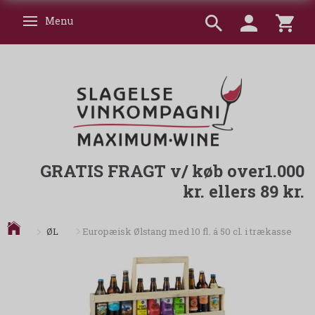
Menu
Skifte navigation
GRATIS FRAGT v/ køb over1.000
kr. ellers 89 kr.
ØL
Europæisk Ølstang med 10 fl. á 50 cl. i trækasse