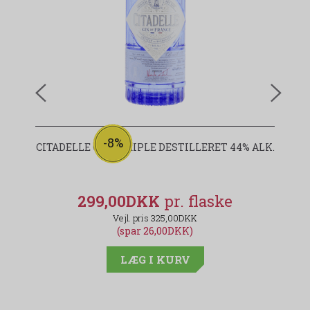
-8%
CITADELLE GIN - TRIPLE DESTILLERET 44% ALK.
299,00DKK
325,00DKK
(spar 26,00DKK)
LÆG I KURV