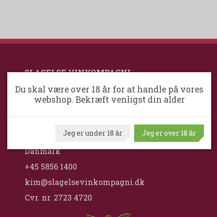
SLAGELSE VINKOMPAGNI
Du skal være over 18 år for at handle på vores
webshop. Bekræft venligst din alder
Slagelse VinKompagni ApS / Maximum
Wine
Middelfartvej 2
Jeg er under 18 år
Jeg er over 18 år
DK-4200 Slagelse
Danmark
+45 5856 1400
kim@slagelsevinkompagni.dk
Cvr. nr. 2723 4720