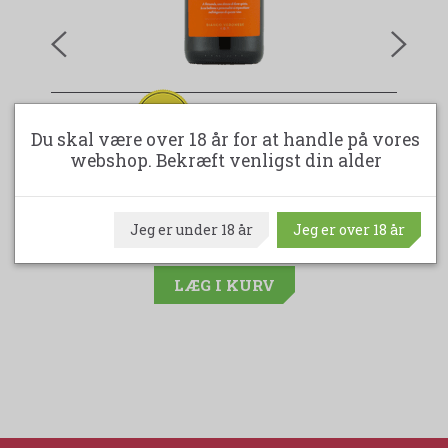
VE
-22%
SARTORI - MARANI BIANCO VERONESE I.G.T
Du skal være over 18 år for at handle på vores
webshop. Bekræft venligst din alder
99,95DKK
129,00DKK
Jeg er under 18 år
Jeg er over 18 år
(spar 29,05DKK)
LÆG I KURV