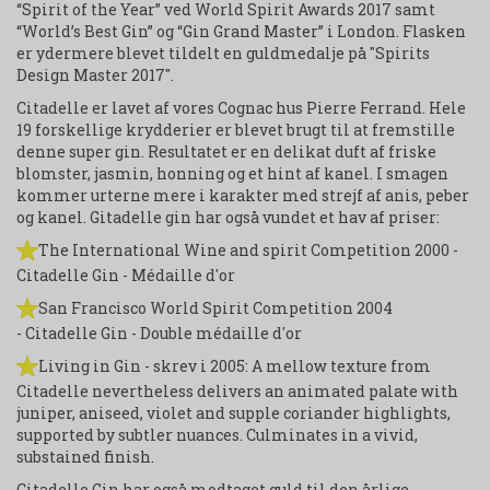
“Spirit of the Year” ved World Spirit Awards 2017 samt
“World’s Best Gin” og “Gin Grand Master” i London. Flasken
er ydermere blevet tildelt en guldmedalje på "Spirits
Design Master 2017".
Citadelle er lavet af vores Cognac hus Pierre Ferrand. Hele
19 forskellige krydderier er blevet brugt til at fremstille
denne super gin. Resultatet er en delikat duft af friske
blomster, jasmin, honning og et hint af kanel. I smagen
kommer urterne mere i karakter med strejf af anis, peber
og kanel. Gitadelle gin har også vundet et hav af priser:
The International Wine and spirit Competition 2000 -
Citadelle Gin - Médaille d'or
San Francisco World Spirit Competition 2004
- Citadelle Gin - Double médaille d'or
Living in Gin - skrev i 2005: A mellow texture from
Citadelle nevertheless delivers an animated palate with
juniper, aniseed, violet and supple coriander highlights,
supported by subtler nuances. Culminates in a vivid,
substained finish.
Citadelle Gin har også modtaget guld til den årlige