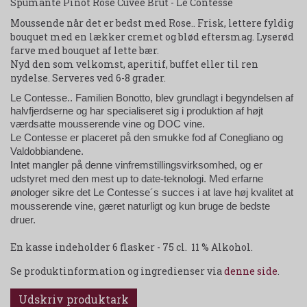
Spumante Pinot Rosé Cuvee Brut - Le Contesse
Moussende når det er bedst med Rose.. Frisk, lettere fyldig
bouquet med en lækker cremet og blød eftersmag. Lyserød
farve med bouquet af lette bær.
Nyd den som velkomst, aperitif, buffet eller til ren
nydelse. Serveres ved 6-8 grader.
Le Contesse.. Familien Bonotto, blev grundlagt i begyndelsen af
halvfjerdserne og har specialiseret sig i produktion af højt
værdsatte mousserende vine og DOC vine.
Le Contesse
er placeret på den smukke fod af Conegliano og
Valdobbiandene.
I
ntet mangler på denne vinfremstillingsvirksomhed, og er
udstyret med den mest up to date-teknologi.
Med erfarne
ønologer sikre det Le Contesse´s succes i at lave høj kvalitet at
mousserende vine, gæret naturligt og kun bruge de bedste
druer.
En kasse indeholder 6 flasker - 75 cl. 11 % Alkohol.
Se produktinformation og ingredienser via
denne side
.
Udskriv produktark