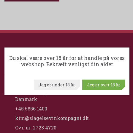
SLAGELSE VINKOMPAGNI
Du skal være over 18 år for at handle på vores
webshop. Bekræft venligst din alder
Slagelse VinKompagni ApS / Maximum
Wine
Jeg er under 18 år
Jeg er over 18 år
Middelfartvej 2
DK-4200 Slagelse
Danmark
+45 5856 1400
kim@slagelsevinkompagni.dk
Cvr. nr. 2723 4720