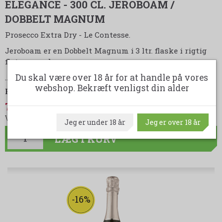
ELEGANCE - 300 CL. JEROBOAM /
DOBBELT MAGNUM
Prosecco Extra Dry - Le Contesse.
Jeroboam er en Dobbelt Magnum i 3 ltr. flaske i rigtig
flot gaveæske.
Du skal være over 18 år for at handle på vores
…
LÆS MERE
webshop. Bekræft venligst din alder
Fra:
Le Contesse
799,00DKK
(spar 50,00DKK)
849,00DKK
Jeg er under 18 år
Jeg er over 18 år
LÆG I KURV
-16%