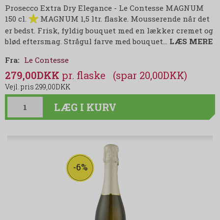
Prosecco Extra Dry Elegance - Le Contesse MAGNUM
150 cl.
MAGNUM 1,5 ltr. flaske. Mousserende når det
er bedst. Frisk, fyldig bouquet med en lækker cremet og
blød eftersmag. Strågul farve med bouquet
…
LÆS MERE
Fra:
Le Contesse
279,00DKK
(spar 20,00DKK)
299,00DKK
LÆG I KURV
-6%