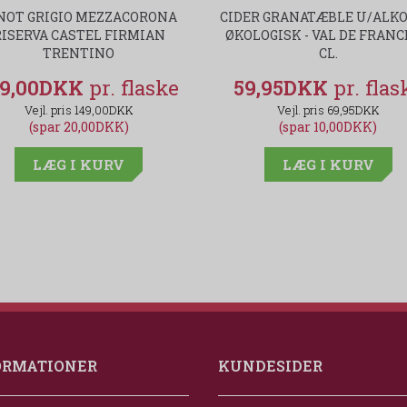
NOT GRIGIO MEZZACORONA
CIDER GRANATÆBLE U/ALK
RISERVA CASTEL FIRMIAN
ØKOLOGISK - VAL DE FRANC
TRENTINO
CL.
29,00DKK
59,95DKK
149,00DKK
69,95DKK
(spar 20,00DKK)
(spar 10,00DKK)
LÆG I KURV
LÆG I KURV
ORMATIONER
KUNDESIDER