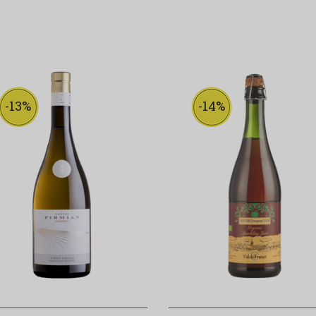
-13%
-14%