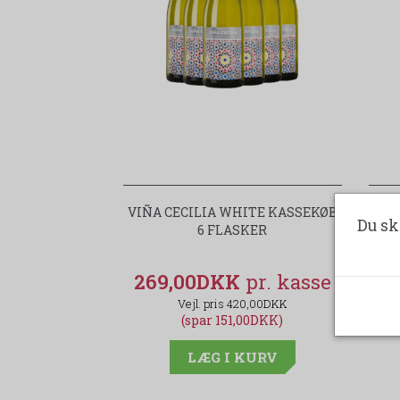
VIÑA CECILIA WHITE KASSEKØB
V
Du sk
6 FLASKER
269,00DKK
2
420,00DKK
(spar 151,00DKK)
LÆG I KURV