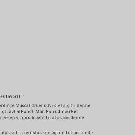
 favorit..."
ømte Muscat druer udviklet sig til denne
ligt lavt alkohol. Man kan udmærket
ive en vinproducent til at skabe denne
e plukket fra vinstokken og med et perlende