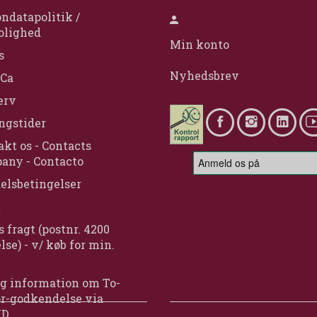
ndatapolitik /
olighed
Min konto
s
Nyhedsbrev
Ca
erv
ngstider
kt os - Contacts
any - Contacto
elsbetingelser
t
s fragt (postnr. 4200
lse) - v/ køb for min.
g information om To-
or-godkendelse via
ID