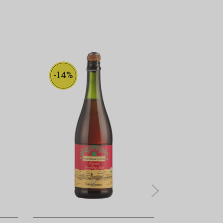
-14%
-35%