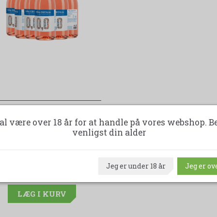
IÑA CECILIA ROSÉ 0% ALK.
al være over 18 år for at handle på vores webshop. B
KASSEKØB 6 FLASKER
venligst din alder
99,00DKK
420,00DKK
Jeg er under 18 år
Jeg er ove
(spar 121,00DKK)
LÆG I KURV