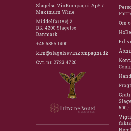
Slagelse VinKompagni ApS /
Perso
Maximum Wine
Fortr
Middelfartvej 2
Om o
DK-4200 Slagelse
HoRe
Danmark
Erhv
+45 5856 1400
Åbni
kim@slagelsevinkompagni.dk
Konta
Cvr. nr. 2723 4720
Comp
Hand
Frag
Grati
Slage
500,-
Vigti
fakt
Nem