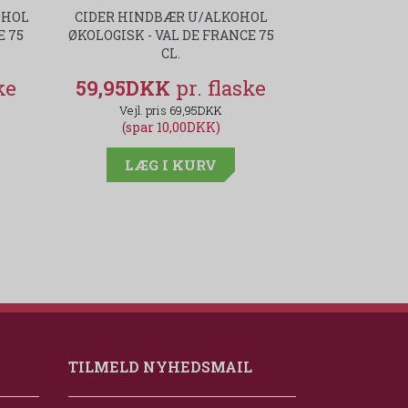
OHOL
CIDER HINDBÆR U/ALKOHOL
VIÑA CECIL
E 75
ØKOLOGISK - VAL DE FRANCE 75
FR
CL.
59,95DKK
44,95D
69,95DKK
(spar 10,00DKK)
(spar
LÆG I KURV
LÆG
TILMELD NYHEDSMAIL