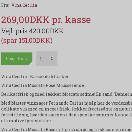
Fra:
Vina Cecilia
269,00DKK
420,00DKK
(spar 151,00DKK)
Læg i kurv
Viña Cecilia - Kassekøb 6 flasker
Viña Cecilia Moscato Rosé Mousserende.
Delikat frisk og med lækker Moscato sødme! En sand "Damernes
Med Master vinmager Fernando Tarins hjælp har de verdensber
delikate vin med en meget frisk, lækker frugtsødme og natur
forestille sig, hvordan varmen i den spanske sommer kunne dr
ultimative tørstslukker.
Vina Cecilia Moscato Rosé er lige så sprød og frisk som en dru