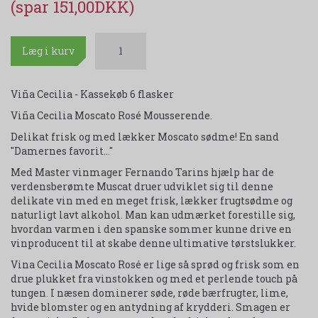
(spar 151,00DKK)
Læg i kurv
Viña Cecilia - Kassekøb 6 flasker
Viña Cecilia Moscato Rosé Mousserende.
Delikat frisk og med lækker Moscato sødme! En sand
"Damernes favorit..."
Med Master vinmager Fernando Tarins hjælp har de
verdensberømte Muscat druer udviklet sig til denne
delikate vin med en meget frisk, lækker frugtsødme og
naturligt lavt alkohol. Man kan udmærket forestille sig,
hvordan varmen i den spanske sommer kunne drive en
vinproducent til at skabe denne ultimative tørstslukker.
Vina Cecilia Moscato Rosé er lige så sprød og frisk som en
drue plukket fra vinstokken og med et perlende touch på
tungen. I næsen dominerer søde, røde bærfrugter, lime,
hvide blomster og en antydning af krydderi. Smagen er