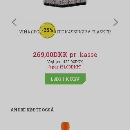
-35%
VIÑA CECILIA WHITE KASSEKØB 6 FLASKER
269,00DKK
420,00DKK
(spar 151,00DKK)
LÆG I KURV
ANDRE KØBTE OGSÅ