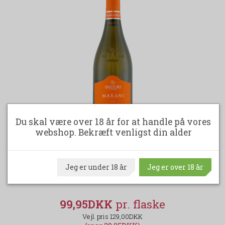
Du skal være over 18 år for at handle på vores
webshop. Bekræft venligst din alder
-22%
SARTORI - MARANI BIANCO VERONESE I.G.T
PI
Jeg er under 18 år
Jeg er over 18 år
99,95DKK
129,00DKK