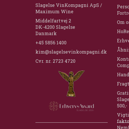
Slagelse VinKompagni ApS /
Perso
Maximum Wine
Fortr
Middelfartvej 2
Om o
DK-4200 Slagelse
HoRe
Danmark
Erhv
+45 5856 1400
Åbni
kim@slagelsevinkompagni.dk
Konta
Cvr. nr. 2723 4720
Comp
Hand
Frag
Grati
Slage
500,-
Vigti
fakt
Nem