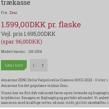
trækasse
Fra:
Zeni
1.599,00DKK
1.695,00DKK
(spar 96,00DKK)
Model/varenr.:
120 1254
Læg i kurv
Amarone ZENI Della Valpolicella Classico DOCG 2022 - 3 liter 
Amarone fra det populære vinhus Zeni.
Vinen har en flot dyb rubinrød farve og en levende og frugtagt
krydderier. Smagen er fløjlsagtig og perfekt afrundet. Vi anbef
sammen med kraftige retter, så som vildt, grillet oksebøffer, l