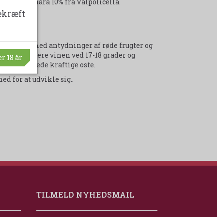
 30% Molinara 10% fra Valpolicella.
ekræft
us Zeni.
ig bouquet med antydninger af røde frugter og
aler at servere vinen ved 17-18 grader og
r 18 år
am, samt fede kraftige oste.
d for at udvikle sig..
TILMELD NYHEDSMAIL