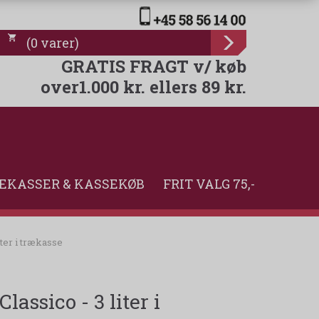
(
0
varer
)
GRATIS FRAGT v/ køb
over1.000 kr. ellers 89 kr.
EKASSER & KASSEKØB
FRIT VALG 75,-
iter i trækasse
assico - 3 liter i