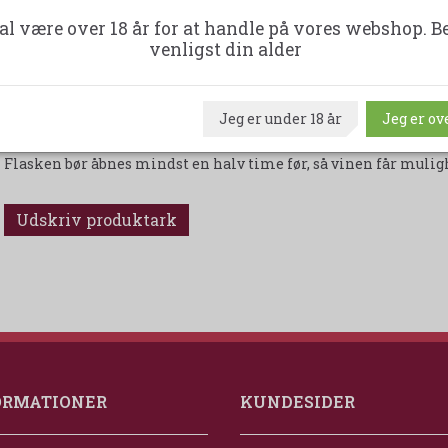
Vinen er fremstillet på druesorterne: Corvina 60% - Rondinella
al være over 18 år for at handle på vores webshop. B
En kasse indeholder 1 flasker - 300 cl. 15 % Alkohol.
venligst din alder
Fløjlsagtig og perfekt afrundet Amarone fra det populære vinh
Vinen har en flot dyb rubinrød farve og en levende og frugtagt
krydderier. Smagen er fløjlsagtig og perfekt afrundet. Vi anbef
Jeg er under 18 år
Jeg er ove
sammen med kraftige retter, så som vildt, grillet oksebøffer, l
Flasken bør åbnes mindst en halv time før, så vinen får mulighe
Udskriv produktark
ORMATIONER
KUNDESIDER