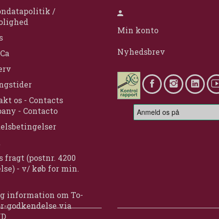
ndatapolitik /
olighed
Min konto
s
Nyhedsbrev
Ca
erv
ngstider
kt os - Contacts
any - Contacto
elsbetingelser
t
s fragt (postnr. 4200
lse) - v/ køb for min.
g information om To-
or-godkendelse via
ID