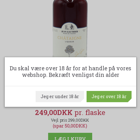
Du skal være over 18 år for at handle på vores
webshop. Bekræft venligst din alder
-16%
KASTANJELIKØR - LIQUEUR DE CHÂTAIGNE
JEAN GAUTHIER 70 CL.
Jeg er under 18 år
Jeg er over 18 år
249,00DKK
299,00DKK
(spar 50,00DKK)
LÆG I KURV