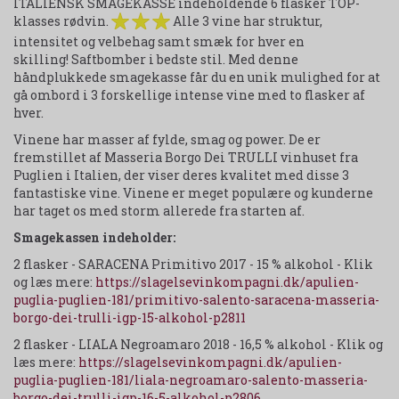
ITALIENSK SMAGEKASSE indeholdende 6 flasker TOP-
klasses rødvin.
Alle 3 vine har struktur,
intensitet og velbehag samt smæk for hver en
skilling! Saftbomber i bedste stil. Med denne
håndplukkede smagekasse får du en unik mulighed for at
gå ombord i 3 forskellige intense vine med to flasker af
hver.
Vinene har masser af fylde, smag og power. De er
fremstillet af Masseria Borgo Dei TRULLI vinhuset fra
Puglien i Italien, der viser deres kvalitet med disse 3
fantastiske vine. Vinene er meget populære og kunderne
har taget os med storm allerede fra starten af.
Smagekassen indeholder:
2 flasker - SARACENA Primitivo 2017 - 15 % alkohol - Klik
og læs mere:
https://slagelsevinkompagni.dk/apulien-
puglia-puglien-181/primitivo-salento-saracena-masseria-
borgo-dei-trulli-igp-15-alkohol-p2811
2 flasker - LIALA Negroamaro 2018 - 16,5 % alkohol - Klik og
læs mere:
https://slagelsevinkompagni.dk/apulien-
puglia-puglien-181/liala-negroamaro-salento-masseria-
borgo-dei-trulli-igp-16-5-alkohol-p2806