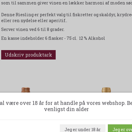
som til sammen giver vinen en lækker harmoni af moden sødli
Denne Riesling er perfekt valg til fiskretter og skaldyr, krydr
eller ren nydelse eller aperitif..
Server vinen ved 6 til 8 grader.
En kasse indeholder 6 flasker - 75 cl. 12 % Alkohol
Udskriv produktark
-44%
-34%
al være over 18 år for at handle på vores webshop. B
venligst din alder
Jeg er under 18 år
Jeg er ove