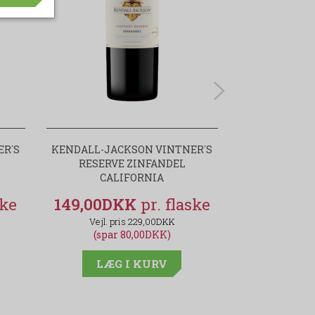
ER´S
KENDALL-JACKSON VINTNER´S
KRENKERUP 
RESERVE ZINFANDEL
SPECIALØL -
CALIFORNIA
GAVEÆS
149,00DKK
139,00D
229,00DKK
(spar 80,00DKK)
LÆG I KURV
LÆG