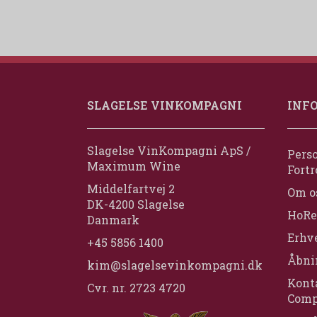
SLAGELSE VINKOMPAGNI
INF
Slagelse VinKompagni ApS /
Perso
Maximum Wine
Fortr
Middelfartvej 2
Om o
DK-4200 Slagelse
HoRe
Danmark
Erhv
+45 5856 1400
Åbni
kim@slagelsevinkompagni.dk
Konta
Cvr. nr. 2723 4720
Comp