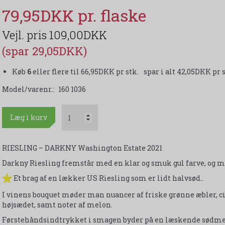
79,95DKK
109,00DKK
(spar 29,05DKK)
Køb
6
eller flere til
66,95DKK
pr stk.
spar i alt 42,05DKK pr s
Model/varenr.:
160 1036
Læg i kurv
RIESLING – DARKNY Washington Estate 2021
Darkny Riesling fremstår med en klar og smuk gul farve, og m
Et brag af en lækker US Riesling som er lidt halvsød..
I vinens bouquet møder man nuancer af friske grønne æbler, ci
højsædet, samt noter af melon.
Førstehåndsindtrykket i smagen byder på en læskende sødme m