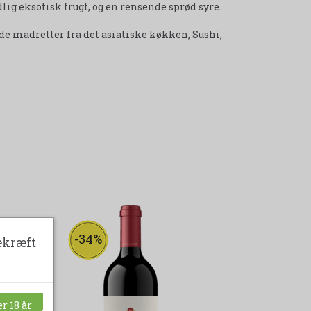
g eksotisk frugt, og en rensende sprød syre.
ede madretter fra det asiatiske køkken, Sushi,
-34%
ekræft
r 18 år