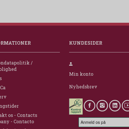
ORMATIONER
KUNDESIDER
ndatapolitik /
olighed
Min konto
s
Nyhedsbrev
Ca
erv
ngstider
kt os - Contacts
any - Contacto