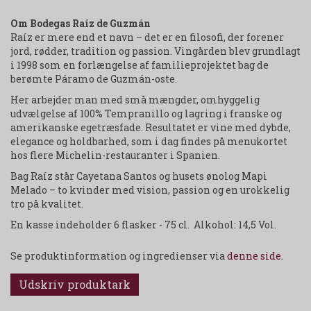
Om Bodegas Raíz de Guzmán
Raíz er mere end et navn – det er en filosofi, der forener
jord, rødder, tradition og passion. Vingården blev grundlagt
i 1998 som en forlængelse af familieprojektet bag de
berømte Páramo de Guzmán-oste.
Her arbejder man med små mængder, omhyggelig
udvælgelse af 100% Tempranillo og lagring i franske og
amerikanske egetræsfade. Resultatet er vine med dybde,
elegance og holdbarhed, som i dag findes på menukortet
hos flere Michelin-restauranter i Spanien.
Bag Raíz står Cayetana Santos og husets ønolog Mapi
Melado – to kvinder med vision, passion og en urokkelig
tro på kvalitet.
En kasse indeholder 6 flasker - 75 cl. Alkohol: 14,5 Vol.
Se produktinformation og ingredienser via
denne side
.
Udskriv produktark