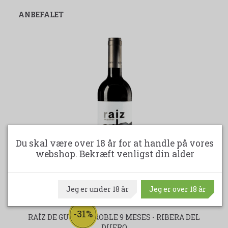
ANBEFALET
Du skal være over 18 år for at handle på vores
webshop. Bekræft venligst din alder
Jeg er under 18 år
Jeg er over 18 år
-31%
RAÍZ DE GUZMÁN ROBLE 9 MESES - RIBERA DEL
DUERO