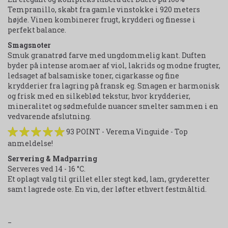
Tempranillo, skabt fra gamle vinstokke i 920 meters
højde. Vinen kombinerer frugt, krydderi og finesse i
perfekt balance.
Smagsnoter
Smuk granatrød farve med ungdommelig kant. Duften
byder på intense aromaer af viol, lakrids og modne frugter,
ledsaget af balsamiske toner, cigarkasse og fine
krydderier fra lagring på fransk eg. Smagen er harmonisk
og frisk med en silkeblød tekstur, hvor krydderier,
mineralitet og sødmefulde nuancer smelter sammen i en
vedvarende afslutning.
93 POINT - Verema Vinguide - Top
anmeldelse!
Servering & Madparring
Serveres ved 14 - 16 °C.
Et oplagt valg til grillet eller stegt kød, lam, gryderetter
samt lagrede oste. En vin, der løfter ethvert festmåltid.
_