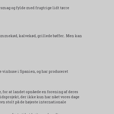
ersmag og fylde med frugtrige lidt tørre
lammekød, kalvekød, grillede bøffer.. Men kan
e vinhuse i Spanien, og har produceret
, for at landet opnåede en forening af deres
tidsprojekt, der ikke kun har nået vores dage
avn stolt på de højeste internationale