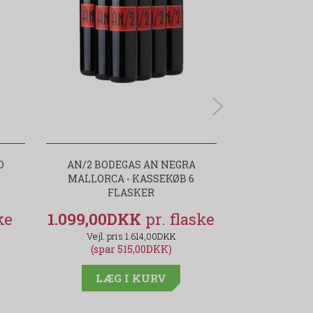
O
AN/2 BODEGAS AN NEGRA
UNX LAD
MALLORCA - KASSEKØB 6
TEMPRANILL
FLASKER
NA
1.099,00DKK
55,00D
1.614,00DKK
(spar 515,00DKK)
(spar
LÆG I KURV
LÆG