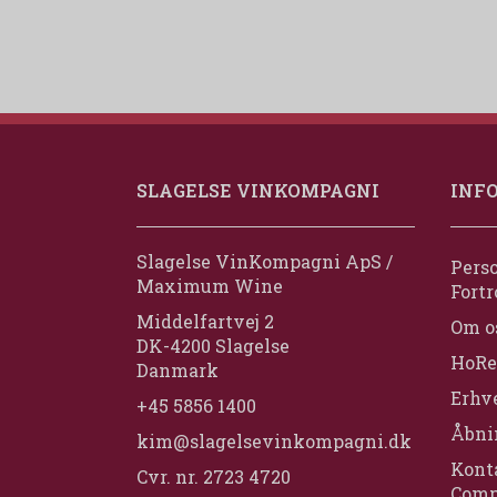
SLAGELSE VINKOMPAGNI
INF
Slagelse VinKompagni ApS /
Perso
Maximum Wine
Fortr
Middelfartvej 2
Om o
DK-4200 Slagelse
HoRe
Danmark
Erhv
+45 5856 1400
Åbni
kim@slagelsevinkompagni.dk
Konta
Cvr. nr. 2723 4720
Comp