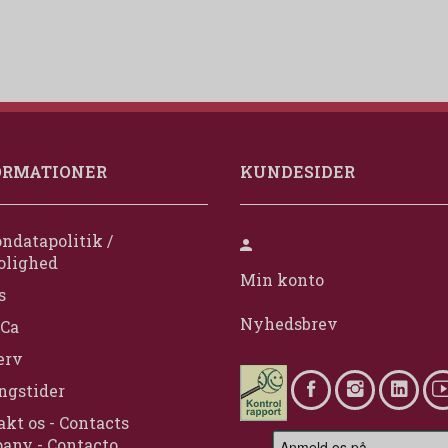
ORMATIONER
KUNDESIDER
ndatapolitik /
olighed
Min konto
s
Nyhedsbrev
Ca
erv
ngstider
kt os - Contacts
any - Contacto