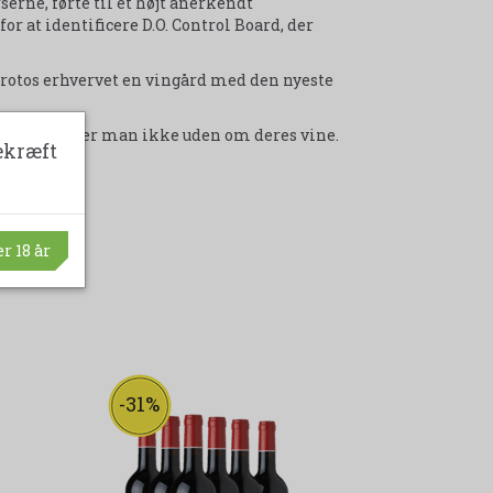
erne, førte til et højt anerkendt
for at identificere D.O. Control Board, der
 Protos erhvervet en vingård med den nyeste
nien, kommer man ikke uden om deres vine.
ekræft
r 18 år
-31%
-44%