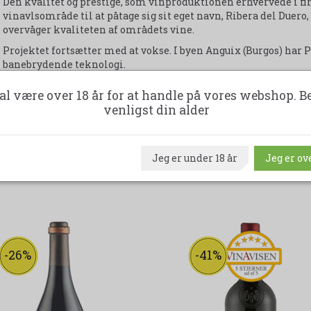
Den kvalitet og prestige, som vinproduktionen erhvervede i firs
vinavlsområde til at påtage sig sit eget navn, Ribera del Duero, 
overvåger kvaliteten af områdets vine.
Projektet fortsætter med at vokse. I byen Anguix (Burgos) har
banebrydende teknologi.
Bodegas Protos er en magtfaktor, og når man har været i Spa
al være over 18 år for at handle på vores webshop. B
venligst din alder
Se produktinformation og ingredienser via
denne side
.
Udskriv produktark
Jeg er under 18 år
Jeg er ove
-26%
-41%