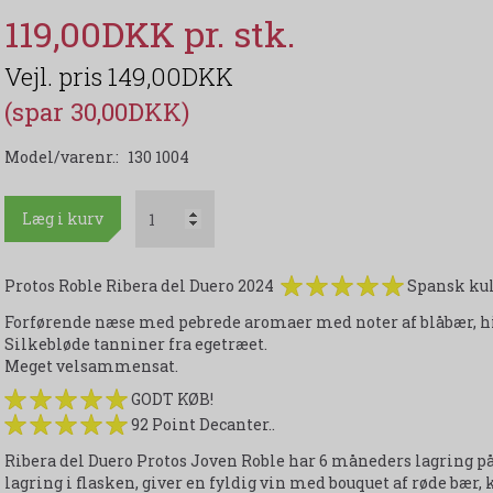
119,00DKK
149,00DKK
(spar 30,00DKK)
Model/varenr.:
130 1004
Læg i kurv
Protos Roble Ribera del Duero 2024
Spansk kult
Forførende næse med pebrede aromaer med noter af blåbær, h
Silkebløde tanniner fra egetræet.
Meget velsammensat.
GODT KØB!
92 Point Decanter..
Ribera del Duero Protos Joven Roble har 6 måneders lagring p
lagring i flasken, giver en fyldig vin med bouquet af røde bær, k