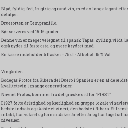
Blød, fyldig, fed, frugtrig og rund vin, med en lang elegant eft
detaljer.
Druesorten er Tempranillo.
Bør serveres ved 15-16 grader.
Denne vin er meget velegnet til spansk Tapas, kylling, vildt, 
også nydes til faste oste, og mere krydret mad.
En kasse indeholder 6 flasker - 75 cl - Alkohol: 15 % Vol
Vingården.
Bodegas Protos fra Ribera del Duero i Spanien er en af de ældst
kvalitetsvin i mange generationer.
Navnet Protos, kommer fra det græske ord for "FIRST"
I 1927 følte dristighed og kærlighed en gruppe lokale vinavlere
bedste indsats og skabte et vineri, den bedste i Ribera. Et frem
intakt, har vokset og formindskes år efter år og har taget sit n
niveauer.