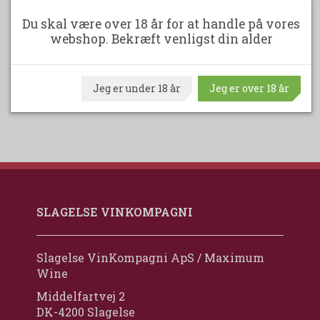
189,00DKK
Du skal være over 18 år for at handle på vores
(spar 50,00DKK)
webshop. Bekræft venligst din alder
LÆG I KURV
Jeg er under 18 år
Jeg er over 18 år
SLAGELSE VINKOMPAGNI
Slagelse VinKompagni ApS / Maximum
Wine
Middelfartvej 2
DK-4200 Slagelse