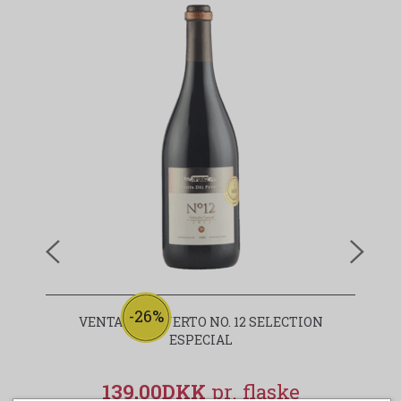
-26%
VENTA DEL PUERTO NO. 12 SELECTION
ESPECIAL
139,00DKK