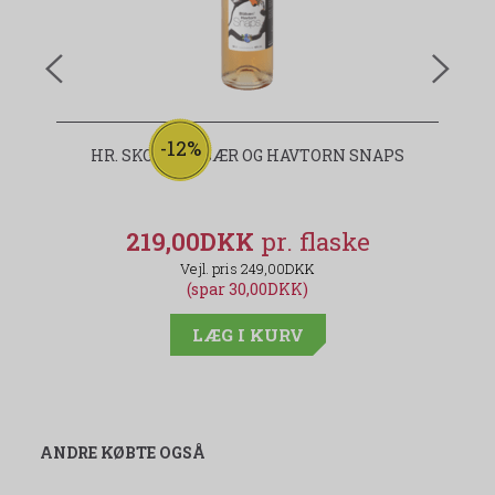
-12%
HR. SKOV BLÅBÆR OG HAVTORN SNAPS
219,00DKK
249,00DKK
(spar 30,00DKK)
LÆG I KURV
ANDRE KØBTE OGSÅ