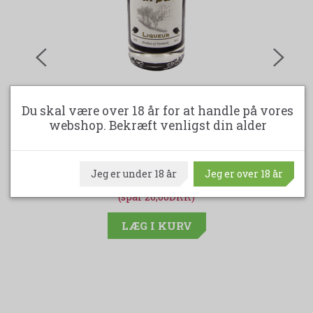
-10%
Du skal være over 18 år for at handle på vores
NORLIQ CREME DE SUREAU HYLDEBÆR LIKØR
webshop. Bekræft venligst din alder
50 CL. 26 % ALK.
179,00DKK
Jeg er under 18 år
Jeg er over 18 år
199,00DKK
(spar 20,00DKK)
LÆG I KURV