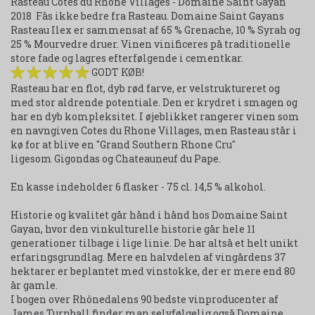
Rasteau Cotes du Rhone Villages - Domaine Saint Gayan
2018
Fås ikke bedre fra Rasteau.
Domaine Saint Gayans
Rasteau Ilex er sammensat af 65 % Grenache, 10 % Syrah og
25 % Mourvedre druer. Vinen vinificeres på traditionelle
store fade og lagres efterfølgende i cementkar.
GODT KØB!
Rasteau har en flot,
dyb rød
farve
, er
velstruktureret
og
med
stor
aldrende
potentiale. Den er krydret i smagen og
har en dyb kompleksitet.
I øjeblikket
rangerer vinen
som
en navngiven
Cotes du
Rhone
Villages,
men
Rasteau
står
i
kø for at
blive
en "Grand
Southern
Rhone
Cru"
ligesom
Gigondas
og
Chateauneuf
du Pape.
En kasse indeholder 6 flasker - 75 cl. 14,5 % alkohol.
Historie og kvalitet går hånd i hånd hos Domaine Saint
Gayan, hvor den vinkulturelle historie går hele 11
generationer tilbage i lige linie. De har altså et helt unikt
erfaringsgrundlag. Mere en halvdelen af vingårdens 37
hektarer er beplantet med vinstokke, der er mere end 80
år gamle.
I bogen over Rhônedalens 90 bedste vinproducenter af
James Turnball finder man selvfølgelig også Domaine