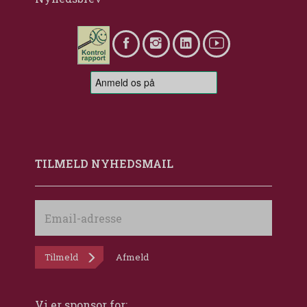
TILMELD NYHEDSMAIL
Email-
adresse
Tilmeld
Afmeld
Vi er sponsor for: