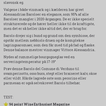
slavonsk eg.
Valgene i både vinmark og i kælderen har givet
Alessandrias Baroloer en elegance, som 95% af alle
Baroloer mangler i 2020-årgangen. De er ikke specielt
strukturerede og de hører heller ikke til de kraftigste,
men det er så heller ikke altid det, der er brug for.
Barolo drejer sig i bund og grund om den symbiose, der
opstår mellem nebbiolo druen og de komplekse
lagringsaromaer, som den får med tid på fad og flaske.
Denne balance mestrer vinmager Vittore Alessandria..
Nydes af rummelige bourgogneglas ved en
serveringstemperatur på 17-19°
Prøv denne Barolo del Comune di Verduno til
svamperisotto, osso buco, stegt eller braiseret kalv, okse
eller vildt. Hårde lagrede oste som pecorino eller
parmesan er også selvskrevet Barolo tilbehør.
TEST:
94 point Wine Enthusiast Magazine