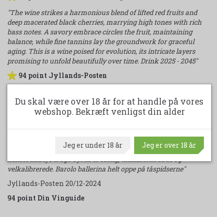
"The wine strikes a harmonious blend of lifted red fruits and
deep macerated black cherries, marrying high tones with rich
bass notes. A savory embrace circles the fruit, maintaining
balance, while fine tannins lay the groundwork for graceful
aging. This is a wine poised for evolution, its intricate layers
promising to unfold beautifully over time. Drink 2025 - 2045"
94 point Jyllands-Posten
”Kan barolo, den på papiret så mandhaftige kongevin, virkelig
Du skal være over 18 år for at handle på vores
være så luftig, så velduftende, så sart og æstetisk gådefuld? Selv
webshop. Bekræft venligst din alder
i en halvvejs kompliceret årgang som 2020? Svaret er ja. Tag nu
bare Alessandrias kommunevin, der ikke kun er tro mod sit
ophav, den er også en mesterlig signatur for tidløs barolo skabt i
en uforstilt, uforceret stil. Et frugtigt filigran, velartikuleret,
Jeg er under 18 år
Jeg er over 18 år
nuanceret, raffineret. Båret frem af en skøn muldet parfume og
kernesund lys frugt. Syren er saftig, tanninerne søde og
velkalibrerede. Barolo ballerina helt oppe på tåspidserne"
Jyllands-Posten 20/12-2024
94 point Din Vinguide