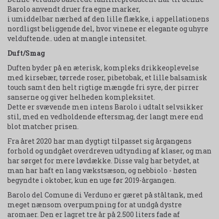
Barolo anvendt druer fra egne marker,
i umiddelbar nærhed af den lille flække, i appellationens
nordligst beliggende del, hvor vinene er elegante og uhyre
velduftende.. uden at mangle intensitet.
Duft/Smag
Duften byder på en æterisk, kompleks drikkeoplevelse
med kirsebær, tørrede roser, pibetobak, et lille balsamisk
touch samt den helt rigtige mængde fri syre, der pirrer
sanserne og giver helheden kompleksitet.
Dette er svævende men intens Barolo i udtalt selvsikker
stil, med en vedholdende eftersmag, der langt mere end
blot matcher prisen.
Fra året 2020 har man dygtigt tilpasset sig årgangens
forhold og undgået overdreven udtynding af klaser, og man
har sørget for mere løvdække. Disse valg har betydet, at
man har haft en lang vækstsæson, og nebbiolo - høsten
begyndte i oktober, kun en uge før 2019-årgangen.
Barolo del Comune di Verduno er gæret på ståltank, med
meget nænsom overpumpning for at undgå dystre
aromaer. Den er lagret tre år på 2.500 liters fade af