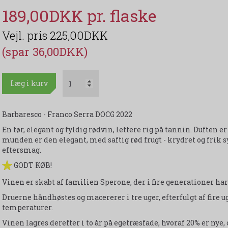
189,00DKK
225,00DKK
(spar 36,00DKK)
Læg i kurv
Barbaresco - Franco Serra DOCG 2022
En tør, elegant og fyldig rødvin, lettere rig på tannin. Duften er
munden er den elegant, med saftig rød frugt - krydret og frik 
eftersmag.
GODT KØB!
Vinen er skabt af familien Sperone, der i fire generationer h
Druerne håndhøstes og macererer i tre uger, efterfulgt af fire 
temperaturer.
Vinen lagres derefter i to år på egetræsfade, hvoraf 20% er nye,