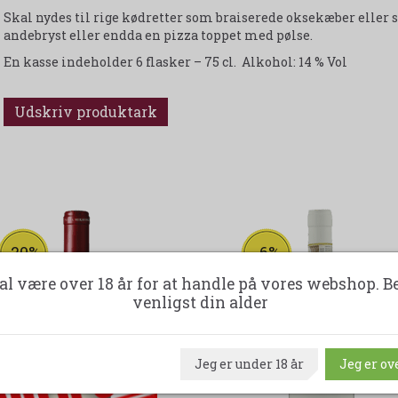
Skal nydes til rige kødretter som braiserede oksekæber eller s
andebryst eller endda en pizza toppet med pølse.
En kasse indeholder 6 flasker – 75 cl. Alkohol: 14 % Vol
Udskriv produktark
-20%
-6%
al være over 18 år for at handle på vores webshop. B
venligst din alder
udsolgt
Jeg er under 18 år
Jeg er ove