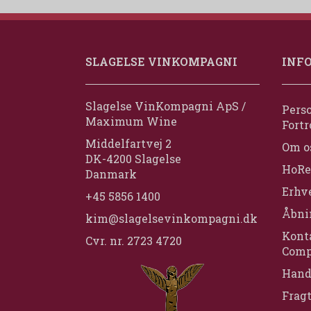
SLAGELSE VINKOMPAGNI
INF
Slagelse VinKompagni ApS /
Perso
Maximum Wine
Fortr
Middelfartvej 2
Om o
DK-4200 Slagelse
HoRe
Danmark
Erhv
+45 5856 1400
Åbni
kim@slagelsevinkompagni.dk
Konta
Cvr. nr. 2723 4720
Comp
Hand
Frag