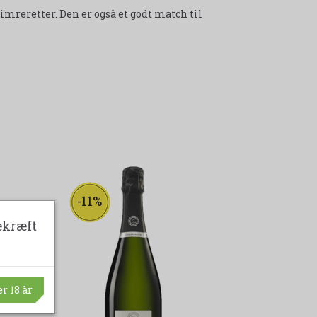
imreretter. Den er også et godt match til
-11%
ekræft
r 18 år