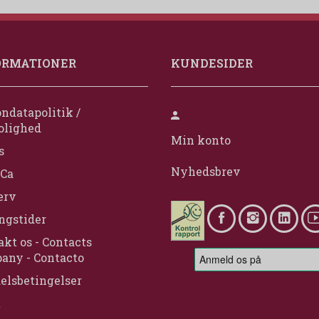
ORMATIONER
KUNDESIDER
ndatapolitik /
olighed
Min konto
s
Nyhedsbrev
Ca
erv
ngstider
kt os - Contacts
any - Contacto
elsbetingelser
t