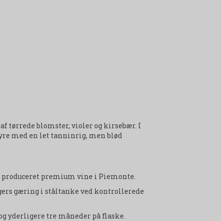
 af tørrede blomster, violer og kirsebær. I
syre med en let tanninrig, men blød
ar produceret premium vine i Piemonte.
ugers gæring i ståltanke ved kontrollerede
 og yderligere tre måneder på flaske.