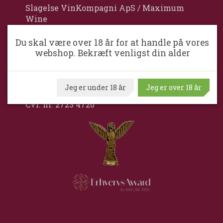
Slagelse VinKompagni ApS / Maximum
Wine
Middelfartvej 2
Du skal være over 18 år for at handle på vores
DK-4200 Slagelse
webshop. Bekræft venligst din alder
Danmark
+45 5856 1400
Jeg er under 18 år
Jeg er over 18 år
kim@slagelsevinkompagni.dk
Cvr. nr. 2723 4720