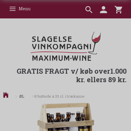
Menu
Skifte navigation
GRATIS FRAGT v/ køb over1.000
kr. ellers 89 kr.
ØL
8 buttede á 33 cl. i trækasse