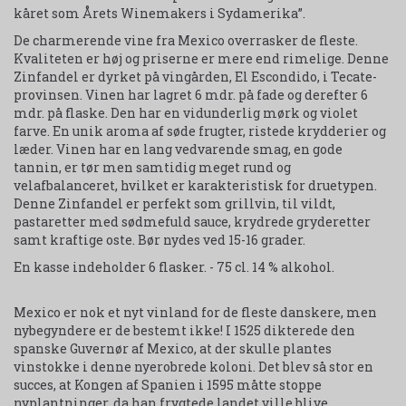
kåret som Årets Winemakers i Sydamerika”.
De charmerende vine fra Mexico overrasker de fleste.
Kvaliteten er høj og priserne er mere end rimelige. Denne
Zinfandel er dyrket på vingården, El Escondido, i Tecate-
provinsen. Vinen har lagret 6 mdr. på fade og derefter 6
mdr. på flaske. Den har en vidunderlig mørk og violet
farve. En unik aroma af søde frugter, ristede krydderier og
læder. Vinen har en lang vedvarende smag, en gode
tannin, er tør men samtidig meget rund og
velafbalanceret, hvilket er karakteristisk for druetypen.
Denne Zinfandel er perfekt som grillvin, til vildt,
pastaretter med sødmefuld sauce, krydrede gryderetter
samt kraftige oste. Bør nydes ved 15-16 grader.
En kasse indeholder 6 flasker. - 75 cl. 14 % alkohol.
Mexico er nok et nyt vinland for de fleste danskere, men
nybegyndere er de bestemt ikke! I 1525 dikterede den
spanske Guvernør af Mexico, at der skulle plantes
vinstokke i denne nyerobrede koloni. Det blev så stor en
succes, at Kongen af Spanien i 1595 måtte stoppe
nyplantninger, da han frygtede landet ville blive