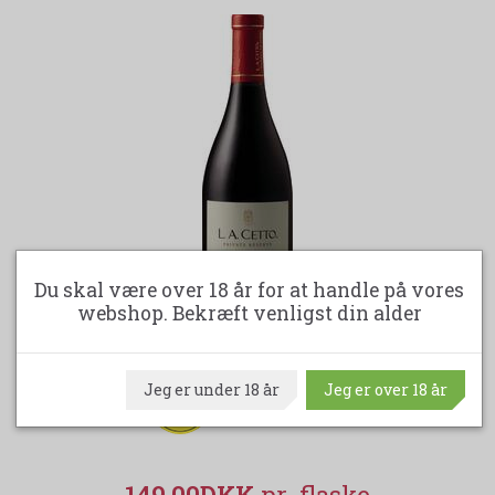
Du skal være over 18 år for at handle på vores
webshop. Bekræft venligst din alder
Jeg er under 18 år
Jeg er over 18 år
-16%
LA CETTO PRIVATE RESERVE - NEBBIOLO
149,00DKK