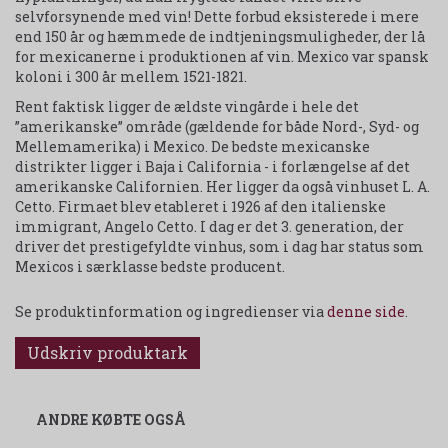
selvforsynende med vin! Dette forbud eksisterede i mere
end 150 år og hæmmede de indtjeningsmuligheder, der lå
for mexicanerne i produktionen af vin. Mexico var spansk
koloni i 300 år mellem 1521-1821.
Rent faktisk ligger de ældste vingårde i hele det
”amerikanske” område (gældende for både Nord-, Syd- og
Mellemamerika) i Mexico. De bedste mexicanske
distrikter ligger i Baja i California - i forlængelse af det
amerikanske Californien. Her ligger da også vinhuset L. A.
Cetto. Firmaet blev etableret i 1926 af den italienske
immigrant, Angelo Cetto. I dag er det 3. generation, der
driver det prestigefyldte vinhus, som i dag har status som
Mexicos i særklasse bedste producent.
Se produktinformation og ingredienser via
denne side
.
Udskriv produktark
ANDRE KØBTE OGSÅ