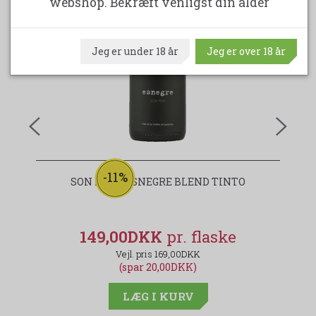
webshop. Bekræft venligst din alder
Jeg er under 18 år
Jeg er over 18 år
-11%
SON PRIM ESNEGRE BLEND TINTO
149,00DKK
169,00DKK
(spar 20,00DKK)
LÆG I KURV