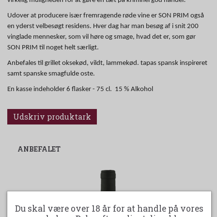
virkelig muligheden for at gøre en tæt på kriminel god handel!
Udover at producere især fremragende røde vine er SON PRIM også
en yderst velbesøgt residens. Hver dag har man besøg af i snit 200
vinglade mennesker, som vil høre og smage, hvad det er, som gør
SON PRIM til noget helt særligt.
Anbefales til grillet oksekød, vildt, lammekød. tapas spansk inspireret
samt spanske smagfulde oste.
En kasse indeholder 6 flasker - 75 cl. 15 % Alkohol
Udskriv produktark
ANBEFALET
Du skal være over 18 år for at handle på vores