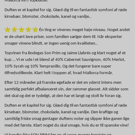
Mallorca vin i Topklasse!
Duften er et kapitel for sig. Glæd dig til en fantastisk symfoni af røde
kirsebær, blomster, chokolade, kanel og vanilje..
Én ting er vinenes meget høje niveau. Noget andet
er de uhørt lave priser, som familien sælger dem til. Når eksperter
smager vinene blindt, er ingen uenig om kvaliteten..
Topvinen fra Bodegas Son Prim og Jaime Llabrés og klart noget af et
kup … Vi er ude i et blend af 40% Cabernet Sauvignon, 40% Merlot,
10% Syrah og 10% Tempranillo. Og det fungerer bare super
tilfredsstillende. Klart helt i toppen af, hvad Mallorca formår.
Efter 12 måneder på franske egefade er det en yderst intens men
samtidig perfekt afbalanceret vin, der rammer glasset. Alt sidder som
det skal og det er tydeligt, at den har et langt og stolt liv foran sig.
Duften er et kapitel for sig. Glæd dig til en fantastisk symfoni af røde
kirsebær, blomster, chokolade, kanel og vanilje. Den kraftige og
samtidig friske smag gentager duftens noter og slipper ikke ganen lige
med det første. Klart noget du skal smage, hvis du er til spanske vine!