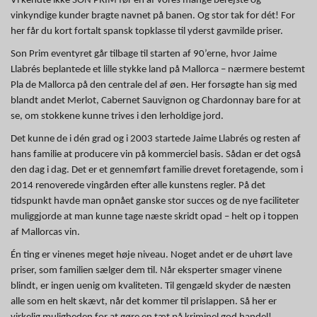
Vi kendte ikke SON PRIM før en af vores mange berejste og
vinkyndige kunder bragte navnet på banen. Og stor tak for dét! For
her får du kort fortalt spansk topklasse til yderst gavmilde priser.
Son Prim eventyret går tilbage til starten af 90’erne, hvor Jaime
Llabrés beplantede et lille stykke land på Mallorca – nærmere bestemt
Pla de Mallorca på den centrale del af øen. Her forsøgte han sig med
blandt andet Merlot, Cabernet Sauvignon og Chardonnay bare for at
se, om stokkene kunne trives i den lerholdige jord.
Det kunne de i dén grad og i 2003 startede Jaime Llabrés og resten af
hans familie at producere vin på kommerciel basis. Sådan er det også
den dag i dag. Det er et gennemført familie drevet foretagende, som i
2014 renoverede vingården efter alle kunstens regler. På det
tidspunkt havde man opnået ganske stor succes og de nye faciliteter
muliggjorde at man kunne tage næste skridt opad – helt op i toppen
af Mallorcas vin.
Én ting er vinenes meget høje niveau. Noget andet er de uhørt lave
priser, som familien sælger dem til. Når eksperter smager vinene
blindt, er ingen uenig om kvaliteten. Til gengæld skyder de næsten
alle som en helt skævt, når det kommer til prislappen. Så her er