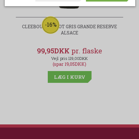
-16%
CLEEBOURG PINOT GRIS GRANDE RESERVE
ALSACE
99,95DKK
119,00DKK
(spar 19,05DKK)
LÆG I KURV