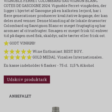
VIGNOBLE FERRET COLOMBARD SAUVIGNON BLANC
COTES DE GASCOGNE 2024. Vignoble Ferret-vingården, der
ligger i hjertet af Gascogne på en kalksten lerjord, har i
flere generationer producerer kvalitative årgange, der kan
deles med venner. Denne blanding af de lokale druesorter
Colombard og Sauvignon Blanc er meget frugtagtig og har
aromaer af citrusfrugter. Smagen er meget frisk til enhver
tid på dagen med fisk, skaldyr, salte tærter eller frisk ost.
GODT VINKØB!
Wine Enthusiast: BEST BUY..
GOLD MEDAL: Vinalies Internationales..
En kasse indeholder 6 flasker - 75 cl. 11,5 % Alkohol
Udskriv produktark
ANBEFALET