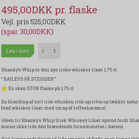
495,00DKK
525,00DKK
(spar 30,00DKK)
Læg i kurv
Shanky’s Whip er den nye irske whiskey likør 1,75 cl.
” BAILEYS PÅ STEOIDER ”
En skøn STOR flaske på 1,75 cl.
En blanding af sort irsk whiskey, irsk spiritus og lækker natur
blød whiskey likør med smag af toffeekaramel
Idéen til Shanky's Whip Irisk Whiskey Likør opstod fordi Sh
kunne ikke lide den brændende fornemmelse i halsen
Han kunne godt derimod lide smagen af fløde, men kunne ikke 