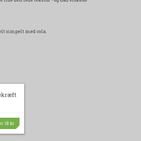
elt simpelt med cola.
ekræft
r 18 år