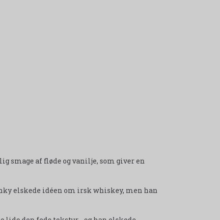
lig smage af fløde og vanilje, som giver en
anky elskede idéen om irsk whiskey, men han
lide den fede tekstur - og han elskede