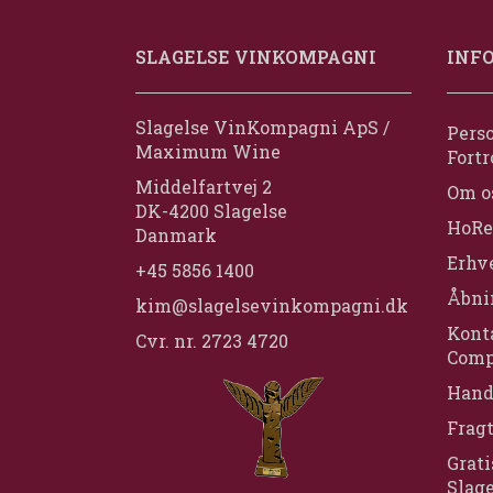
SLAGELSE VINKOMPAGNI
INF
Slagelse VinKompagni ApS /
Perso
Maximum Wine
Fortr
Middelfartvej 2
Om o
DK-4200 Slagelse
HoRe
Danmark
Erhv
+45 5856 1400
Åbni
kim@slagelsevinkompagni.dk
Konta
Cvr. nr. 2723 4720
Comp
Hand
Frag
Grati
Slage