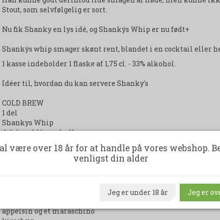
Stout, som selvfølgelig er sort.
Nu fik Shanky en lys idé, og Shankýs Whip er nu født+
Shankýs whip smager skønt rent, blandet i en cocktail eller h
1 kasse indeholder 1 flaske af 1,75 cl. - 33% alkohol.
Idéer til, hvordan du kan servere Shanky's
COLD BREW
1 del
Shankys Whip
4 dele cold brew kaffe
Serveres i et Martiniglas
al være over 18 år for at handle på vores webshop. B
Med isterninger.
venligst din alder
IRISH OLD FASHION
1 del Shankýs Whip
1 del 1814 Aperitivo Bitters og Bourbon.
Jeg er under 18 år
Jeg er ove
Skive
appelsin og et maraschino