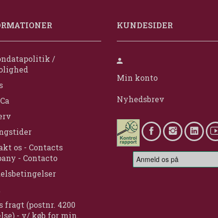
ORMATIONER
KUNDESIDER
ndatapolitik /
olighed
Min konto
s
Nyhedsbrev
Ca
erv
ngstider
kt os - Contacts
any - Contacto
elsbetingelser
t
s fragt (postnr. 4200
lse) - v/ køb for min.