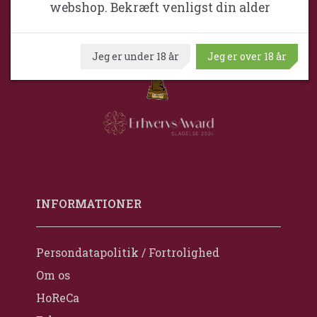
webshop. Bekræft venligst din alder
Cvr. nr. 2723 4720
Jeg er under 18 år
Jeg er over 18 år
INFORMATIONER
Persondatapolitik / Fortrolighed
Om os
HoReCa