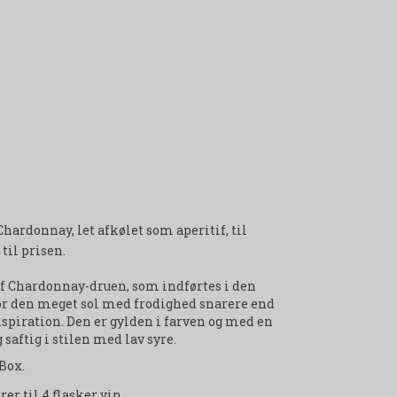
ardonnay, let afkølet som aperitif, til
til prisen.
af Chardonnay-druen, som indførtes i den
 for den meget sol med frodighed snarere end
spiration. Den er gylden i farven og med en
saftig i stilen med lav syre.
Box.
rer til 4 flasker vin.