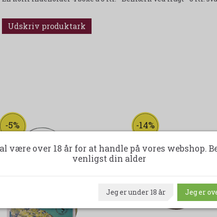
Udskriv produktark
-5%
-14%
al være over 18 år for at handle på vores webshop. B
venligst din alder
Jeg er under 18 år
Jeg er ove