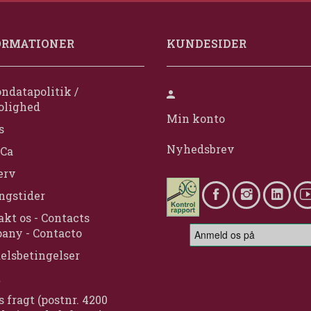
ORMATIONER
KUNDESIDER
ndatapolitik /
olighed
Min konto
s
Nyhedsbrev
Ca
erv
ngstider
kt os - Contacts
any - Contacto
elsbetingelser
t
s fragt (postnr. 4200