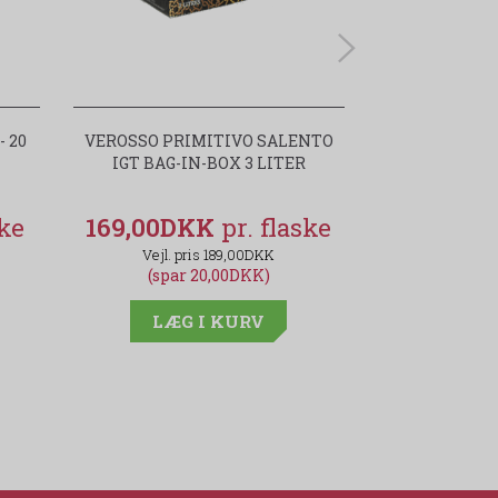
 20
VEROSSO PRIMITIVO SALENTO
PALLINI
IGT BAG-IN-BOX 3 LITER
CITRONLI
169,00DKK
149,00D
189,00DKK
(spar 20,00DKK)
(spar
LÆG I KURV
LÆG