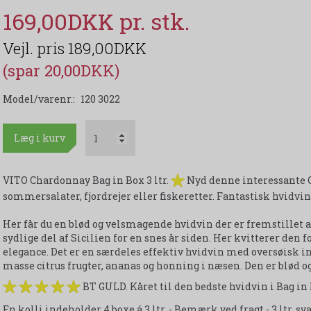
169,00DKK
189,00DKK
(spar 20,00DKK)
Model/varenr.:
120 3022
Læg i kurv
VITO Chardonnay Bag in Box 3 ltr.
Nyd denne interessante Ch
sommersalater, fjordrejer eller fiskeretter. Fantastisk hvidvin 
Her får du en blød og velsmagende hvidvin der er fremstillet 
sydlige del af Sicilien for en snes år siden. Her kvitterer den
elegance. Det er en særdeles effektiv hvidvin med oversøisk in
masse citrus frugter, ananas og honning i næsen. Den er blød og 
BT GULD. Kåret til den bedste hvidvin i Bag in 
En kolli indeholder 4 boxe á 3 ltr. - Bemærk ved fragt - 3 ltr. sva