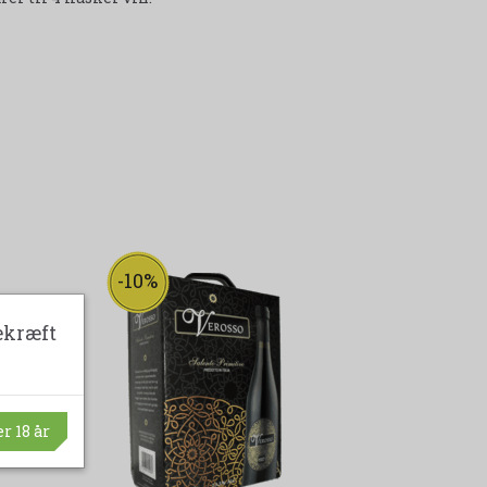
-10%
-11%
ekræft
r 18 år