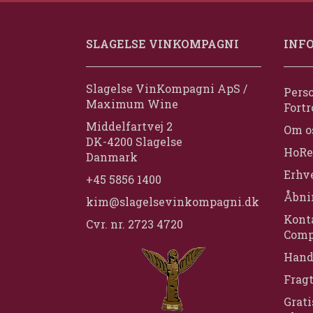
SLAGELSE VINKOMPAGNI
INF
Slagelse VinKompagni ApS /
Perso
Maximum Wine
Fortr
Middelfartvej 2
Om o
DK-4200 Slagelse
HoRe
Danmark
Erhv
+45 5856 1400
Åbni
kim@slagelsevinkompagni.dk
Konta
Cvr. nr. 2723 4720
Comp
Hand
Frag
Grati