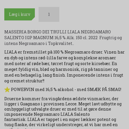
Læg i kurv
MASSERIA BORGO DEI TRULLI LIALA NEGROAMARO
SALENTO IGP MAGNUM 16,5 % Alk. 150 cl. 2022 Frugtrig og
intens Negroamaro i Topkvalitet..
LIALA er fremstillet på 100 % Negroamaro druer. Vinen har
en dyb og intens rød-lilla farve og komplekse aromaer
med noter af røde bær, tørret frugt og sorte kirsebær.
En
meget fyldig vin, blød og harmonisk, rig på tanniner og
med en behagelig, lang finish. Imponerende intens i frugt
og cremet struktur!!
POWERVIN med 16,5 % alkohol - med SMÆK PÅ SMAG!
Druerne kommer fra vingårdens ældste vinmarker, der
ligger i Guagnano i provinsen Lecce. Meget lavt udbytte og
omhyggeligt udvalgte druer er med til at gøre denne
imponerende Negroamaro LIALA Salento
fantastisk.
LIALA er tappet i en super lækker potent og
tung flaske, der virkeligt understreger, at vi har med en